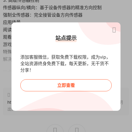
3. 高级传感器控制
传感器纵向/横向：基于设备传感器的精准方向控制
强制全传感器：完全接管设备方向传感器
应用场景
阅读电子书时保持舒适的竖屏模式
观看视频时强制横屏获得最佳体验
站点提示
游戏时锁定特定方向防止误旋转
特殊角度使用时反转屏幕方向
添加客服微信，获取免费下载权限，成为vip，
解决某些应用不支持旋转的问题
全站资源终身免费下载，每天更新，无干货不
分享！
技术优势
阅读全文
全面兼容Android系统
立即查看
支持所有应用程序
不影响系统性能
原文链接：
简单易用的操作界面
http://www.wangxunke.cn/rjzq/gjrj/10684.html
，转载请注明
实时生效无需重启
出处~~~
立即下载Rotation Pro，彻底解决屏幕方向控制的烦恼！一款小
巧但功能强大的工具，让您的手机显示完全按照您想要的方式呈
现