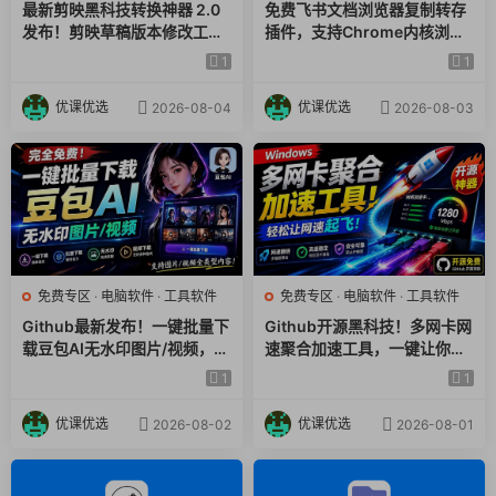
最新剪映黑科技转换神器 2.0
免费飞书文档浏览器复制转存
发布！剪映草稿版本修改工具
插件，支持Chrome内核浏览
，一键解决剪映草稿不兼容烦
器，无需登录账号（插件+安
1
1
恼，完全免费
装使用教程）
优课优选
优课优选
2026-08-04
2026-08-03
免费专区
·
电脑软件
·
工具软件
免费专区
·
电脑软件
·
工具软件
Github最新发布！一键批量下
Github开源黑科技！多网卡网
载豆包AI无水印图片/视频，简
速聚合加速工具，一键让你的
单易用，自动解析提示词，do
电脑网速起飞，这感觉也太爽
1
1
ubao-downloader
了HypoMux
优课优选
优课优选
2026-08-02
2026-08-01