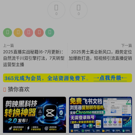
0
0
专业的音频处理
音频转换：支持MP3、AAC、FLAC等格式互转
音轨提取：从视频中提取高质量音频
音频剪辑：精准剪切制作个性铃声
上一篇
下一篇
实用的图片处理
2025直播实战秘籍(6-7月更新)：
2025男士美业新风口，趋势定位
自然流千川双引擎打法，7天转型
加爆款打造，短视频引流直播促销
图片转换：JPG、PNG、GIF等格式互转
运营型主播
智能压缩：减小图片体积不影响清晰度
分辨率调整：适配不同平台和设备需求
为什么选择我们？
在信息爆炸的数字时代，一款简单易用的多媒体处理工具必不可
猜你喜欢
少。视频格式转换工厂操作直观，功能全面，是您处理各类媒体
文件的最佳选择。