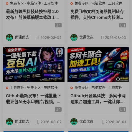
免费专区
·
电脑软件
·
工具软件
免费专区
·
电脑软件
·
工具软件
最新剪映黑科技转换神器 2.0
免费飞书文档浏览器复制转存
发布！剪映草稿版本修改工具
插件，支持Chrome内核浏览
，一键解决剪映草稿不兼容烦
器，无需登录账号（插件+安
1
1
恼，完全免费
装使用教程）
优课优选
优课优选
2026-08-04
2026-08-03
工具软件
·
免费专区
·
电脑软件
免费专区
·
电脑软件
·
工具软件
Github最新发布！一键批量下
Github开源黑科技！多网卡网
载豆包AI无水印图片/视频，简
速聚合加速工具，一键让你的
单易用，自动解析提示词，do
电脑网速起飞，这感觉也太爽
1
1
ubao-downloader
了HypoMux
优课优选
优课优选
2026-08-02
2026-08-01