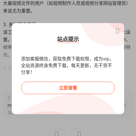
大量视频文件的用户（如视频制作人员或视频分享网站管理员）
来说尤为重要。
3. 多种转换选项
该工具提供了丰富的转换选项，用户可以根据需求进行个性化设
站点提示
置。例如，选择输出文件的视频编码器、音频编码器、分辨率、
帧率、比特率等参数，还可以设置视频的裁剪、旋转、水印等特
效。这些选项的灵活性让用户能够获得符合期望的转换结果。
添加客服微信，获取免费下载权限，成为vip，
全站资源终身免费下载，每天更新，无干货不
4. 预设设置
分享！
为了简化操作，FFmpeg Batch AV Converter 提供了一些预设
阅读全文
设置，如手机、平板、电视等常见设备的配置。用户只需选择对
立即查看
应的预设，即可快速转换出适合这些设备播放的视频文件。这对
原文链接：
于不熟悉视频转换参数的用户来说非常方便，能够节省大量时间
http://www.wangxunke.cn/rjzq/gjrj/11555.html
，转载请注明
和精力。
出处~~~
5. 高速转换
FFmpeg Batch AV Converter 利用FFmpeg强大的转换引擎，
转换速度极快。无论是转换大型高清视频还是处理大量视频文