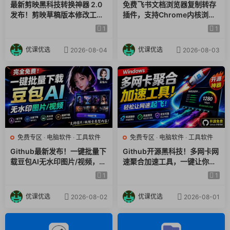
最新剪映黑科技转换神器 2.0
免费飞书文档浏览器复制转存
发布！剪映草稿版本修改工具
插件，支持Chrome内核浏览
，一键解决剪映草稿不兼容烦
器，无需登录账号（插件+安
1
1
恼，完全免费
装使用教程）
优课优选
优课优选
2026-08-04
2026-08-03
免费专区
·
电脑软件
·
工具软件
免费专区
·
电脑软件
·
工具软件
Github最新发布！一键批量下
Github开源黑科技！多网卡网
载豆包AI无水印图片/视频，简
速聚合加速工具，一键让你的
单易用，自动解析提示词，do
电脑网速起飞，这感觉也太爽
1
1
ubao-downloader
了HypoMux
优课优选
优课优选
2026-08-02
2026-08-01