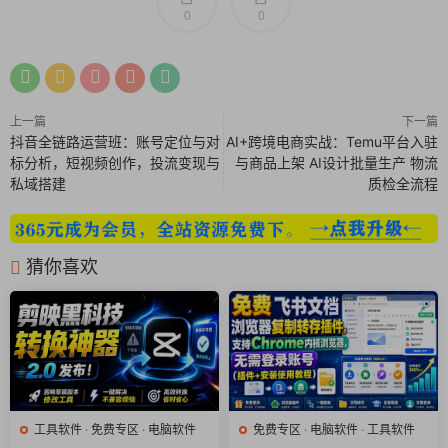
0
0
件，用户都能享受到流畅快速的转换体验，同时保证转换质量。
6. 简洁易用的界面
该工具的界面设计简洁直观，操作非常便捷。用户只需将待转换
的视频文件拖放到界面中的文件列表，选择输出设置和目标文件
上一篇
下一篇
抖音全链路运营班：账号定位与对
AI+跨境电商实战：Temu平台入驻
夹，点击转换按钮即可开始转换。即使是没有任何技术背景的用
标分析，短视频创作，投流变现与
与商品上架 AI设计批量生产 物流
户，也能轻松上手。
私域搭建
质检全流程
7. 跨平台支持
FFmpeg Batch AV Converter 支持Windows、Mac、Linux等多
种操作系统。用户可以在不同平台上使用相同的功能和体验，无
猜你喜欢
需担心系统兼容性问题。
总结
FFmpeg Batch AV Converter 是一款功能强大的开源免费批量
视频转换工具，支持多种格式转换、批量处理和跨平台使用。无
论是个人用户还是专业从事视频处理的用户，都能从中获得高效
工具软件
·
免费专区
·
电脑软件
免费专区
·
电脑软件
·
工具软件
便捷的体验。