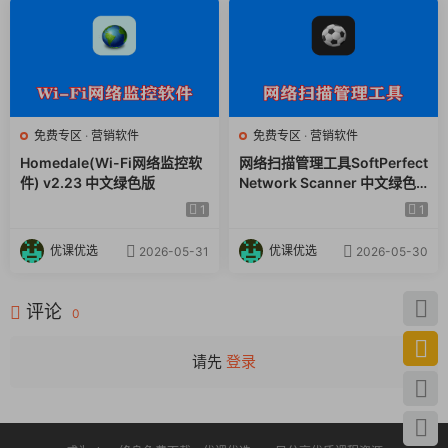
免费专区
·
营销软件
免费专区
·
营销软件
Homedale(Wi-Fi网络监控软
网络扫描管理工具SoftPerfect
件) v2.23 中文绿色版
Network Scanner 中文绿色
版
1
1
使用体验
优课优选
优课优选
2026-05-31
2026-05-30
操作界面简洁明了，功能强大却不复杂。无论是新手还是资深创
评论
0
作者，都能快速上手，大幅提升创作效率。最重要的是完全免
费，没有任何功能限制！
请先
登录