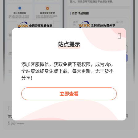
站点提示
添加客服微信，获取免费下载权限，成为vip，
全站资源终身免费下载，每天更新，无干货不
分享！
阅读全文
立即查看
2.视频转文字神器
原文链接：
支持抖音、小红书等平台视频链接，一键提取口播文案，再也不
http://www.wangxunke.cn/rjzq/yxrj/11312.html
，转载请注明
用边看视频边记笔记了，素材获取从未如此简单！
出处~~~