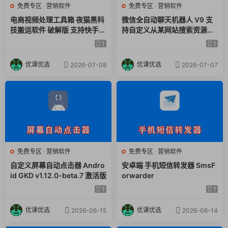
免费专区
·
营销软件
免费专区
·
营销软件
电商视频处理工具箱 夜猫黑科
微信全自动聊天机器人 V9 支
技搬运软件 破解版 支持快手和
持自定义从某网站搜索资源自
小红书 附视频使用教程
动发送 附视频使用教程
1
1
优课优选
优课优选
2026-07-08
2026-07-07
3.热点追踪创作
实时聚合头条、知乎、虎扑等平台热点，提供一键仿写功能，让
免费专区
·
营销软件
免费专区
·
营销软件
你轻松蹭热点，创作爆款内容不再是难事！
自定义屏幕自动点击器 Andro
安卓端 手机短信转发器 SmsF
id GKD v1.12.0-beta.7 激活版
orwarder
1
1
优课优选
优课优选
2026-06-15
2026-06-14