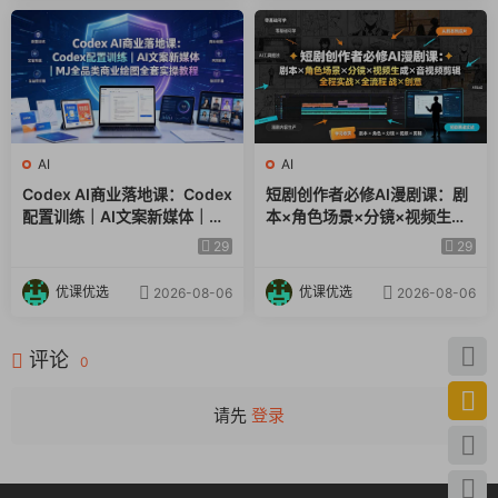
AI
AI
Codex AI商业落地课：Codex
短剧创作者必修AI漫剧课：剧
配置训练｜AI文案新媒体｜MJ
本×角色场景×分镜×视频生成
全品类商业绘图全套实操教程
×音视频剪辑×全流程实战×创
29
29
意短片拆解
优课优选
优课优选
2026-08-06
2026-08-06
评论
0
请先
登录