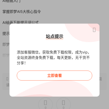
AI绘画入门
掌握即梦AI5大核心指令
AI绘画万能提示词公式
提示词进阶:BRTR框架出绘画提示词
站点提示
即梦4.0模型图像融合
添加客服微信，获取免费下载权限，成为vip，
即梦智能画布使用技巧
全站资源终身免费下载，每天更新，无干货不
分享！
阅读全文
审美提升:精准控制画面构图与色彩的2大技巧
立即查看
审美提升:培养AI绘画的高级感与艺术性
原文链接：
http://www.wangxunke.cn/sj/15000.html
，转载
请注明出处~~~
0
0