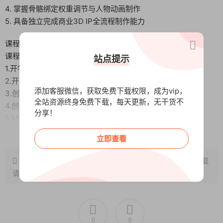
4. 掌握骨骼绑定权重调节与人物动画制作
5. 具备独立完成商业3D IP全流程制作能力
课程目录：
课程素材
站点提示
1.开学典礼唠唠哇上第1段.mp4
2.开学典礼唠唠哇下第1段.mp4
添加客服微信，获取免费下载权限，成为vip，
3.创意产出的方法上第1段.mp4
全站资源终身免费下载，每天更新，无干货不
4.创意产出的方法下第1段.mp4
分享！
5.MJ使用前的准备第1段.mp4
6.Mj主要功能点介绍第1段.mp4
阅读全文
立即查看
7.Mjdjourney实操第1段.mp4
8.SD基本介绍第1段.mp4
原文链接：
http://www.wangxunke.cn/sj/15564.html
，转载
9.SD和Blender结合开眼界第1段.mp4
请注明出处~~~
10.SD实用技巧之扩图第1段.mp4
11.SD的实用技巧之放大图像第1段.ts
12.建模前的各种设置第1段_ev.mp4
13.Blender参考图摆放第1段_ev.mp4
0
0