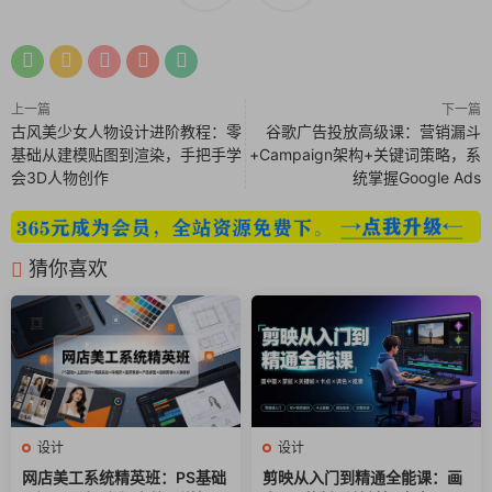
14.Go小队飞行探测器建模1第1段_ev.mp4
15.Go小队飞行探测器建模2第1段_ev.mp4
16.灯光详解及光影方法论第1段.ts
17.每个人都要了解得pdr流程第1段.ts
上一篇
下一篇
18.强大的原理化BSDF节点第1段_ev.mp4
古风美少女人物设计进阶教程：零
谷歌广告投放高级课：营销漏斗
19.飞行器添加材质及纹理第1段_ev.mp4
基础从建模贴图到渲染，手把手学
+Campaign架构+关键词策略，系
会3D人物创作
统掌握Google Ads
20.展UV的方法技巧+飞行器uv贴图第1段_ev.mp4
21.贴花大法+渲染出图第1段_ev.mp4
22.疸染图后期处理第1段_ev.mp4
23.追踪器建模1第1段_ev.mp4
猜你喜欢
24.追踪器建模2第1段.ts
25.陆地追踪器材质第1段.ts
26.追踪器补丁UV第1段_ev.mp4
27.追踪器贴花第1段_ev.mp4
28.大壮建模1第1段.mp4
29.大壮建模2第1段.mp4
设计
设计
30.第一次直播作业点评第1段.mp4
网店美工系统精英班：PS基础
剪映从入门到精通全能课：画
31.大壮建模3第1段.mp4