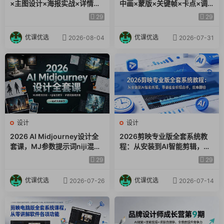
×主图设计×海报实战×详情页
中画×蒙版×关键帧×卡点×调
32.大壮建模4第1段.mp4
×首页装修×产品修图×视频剪
色×抠像，一站式掌握剪辑核
29
29
33.大壮建模5第1段.mp4
辑×人像精修。
心技能
34.大壮材质第1段.mp4
优课优选
优课优选
2026-08-04
2026-07-31
35.大壮镂板拓印第1段.mp4
36.大壮布尔切片贴花第1段.mp4
37.潮流鞋子建模_上第1段.mp4
38.潮流鞋子建模_下第1段.mp4
39.潮流鞋子洎染第1段.mp4
40.人物头部建模第1段.mp4
41.人物头发建模第1段.mp4
设计
设计
42.人物身体四肢建模第1段.mp4
2026 AI Midjourney设计全
2026剪映专业版全套系统教
43.第二次作业点评直播第1段.mp4
套课，MJ参数提示词niji混图
程：从安装到AI智能剪辑，零
教学，IP建筑游戏原画一站式
基础变剪辑高手，效率翻倍
44.衣服、裤子、腰带、项链、耳钉等建模第1段.mp4
29
29
实战教学
45.肩包、袜子建模第1段.mp4
优课优选
优课优选
2026-07-26
2026-07-14
46.头部各部分材质+顶点色上色解析第1段.mp4
47.人物配饰及其余材质上色第1段.mp4
48.骨骼、绑定、权重的底层逻辑认知第1段.mp4
50.绑骨插件Auto Rig Pro主要知识点介绍第1段.mp4