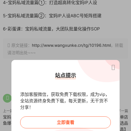
4-宝妈私域流量篇①：打造超高转化宝妈IP人设
5-宝妈私域流量篇②：宝妈IP人设ABC号矩阵搭建
6-彩蛋课：宝妈私域流量，大团队批量化操作SOP
原文链接：
http://www.wangxunke.cn/tg/10196.html
，转载
请注明出处~~~
站点提示
0
0
添加客服微信，获取免费下载权限，成为vip，
全站资源终身免费下载，每天更新，无干货不
分享！
上一篇
下一篇
宝妈粉精准引流课，社群猎取+闲
最新拼多多虚拟电商实操手册 单店
立即查看
鱼爆破，私域批量转化全攻略
日入3位 小白快速上手【附赠选品
工具】