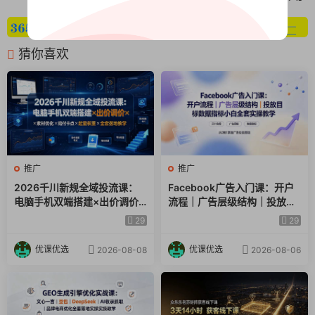
猜你喜欢
推广
推广
2026千川新规全域投流课：
Facebook广告入门课：开户
电脑手机双端搭建×出价调价×
流程｜广告层级结构｜投放目
素材优化×赔付卡点×起量权重
标数据指标小白全套实操教学
29
29
×全套落地教学
优课优选
优课优选
2026-08-08
2026-08-06