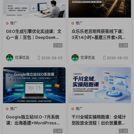
推广
推广
GEO生成引擎优化实战课：文
众乐乐老苏矩阵获客线下课：
心一言｜豆包｜DeepSeek｜
3天14小时×基建三件套×风控
AI收录抓取｜品牌电商优化全
策略×抖音小红书矩阵×无人直
29
29
套落地实操教学
播×GEO
优课优选
优课优选
2026-08-05
2026-08-05
推广
推广
Google独立站SEO-7月系统
千川全域实操陪跑课：全域计
课：出海基建×WordPress建
划投放全流程｜出价放量素材
站×AI内容生产×站内外优化×
追投｜AI做视频数据选品全套
29
29