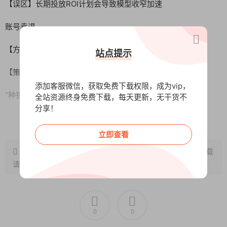
【误区】长期投放ROI计划会导致模型收窄加速
账号袁退
【方案】如何通过计划和素材有效拓宽人群
站点提示
【策路】“种草计划”“拔草计划”
添加客服微信，获取免费下载权限，成为vip，
“种拔一体计划”的投放策略
全站资源终身免费下载，每天更新，无干货不
分享！
揭开抖音电商直播底层逻辑精准制定投放策略
阅读全文
立即查看
【算法】抖音“去中心化算法”微观角度解析
原文链接：
http://www.wangxunke.cn/tg/11506.html
，转载
【原理】微观角度下抖音及干川流量分发的原理
请注明出处~~~
【逻辑】直播间5大核心流量渠道的算法逻辑
【首购】新客成交、老客成交对流量分发的影响
0
0