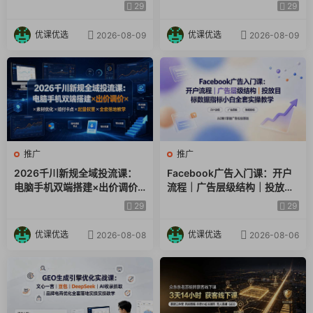
布局到AI推荐成交全链路落地
从账号搭建到成交转化一站式
29
29
Day2线下课程
教学
落地教学
优课优选
优课优选
2026-08-09
2026-08-09
干川计划实操搭建与优化技巧
【品牌】品牌广告的计划搭建及适用场景
【功能】巨量千川的计划创建流程与特色功能
【流速】控成本投放和放量投放的原理解析及适用场景
推广
推广
【转化】计划不同转化目标的探索原理拆解及适用场景
2026千川新规全域投流课：
Facebook广告入门课：开户
电脑手机双端搭建×出价调价×
流程｜广告层级结构｜投放目
【出价】不同阶段如何合理的控制计划出价预算及投放时间
素材优化×赔付卡点×起量权重
标数据指标小白全套实操教学
29
29
×全套落地教学
【定向】四大定向的类型以及系统组合运算逻辑
优课优选
优课优选
2026-08-08
2026-08-06
【创意】投放创意素材的选择技巧及应用
【标签】创意分类和创意标签的选择技巧与意义