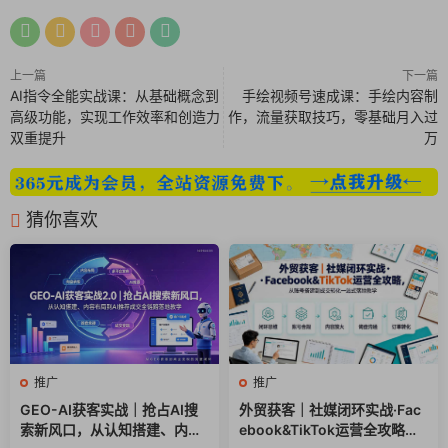
【GPM】如何理解电商运营的核心考核指标
【标签】为什么自然流规模变大流量就会变泛
上一篇
下一篇
AI指令全能实战课：从基础概念到
手绘视频号速成课：手绘内容制
【TGI】深度理解TGI在流量分发中的重要性
高级功能，实现工作效率和创造力
作，流量获取技巧，零基础月入过
双重提升
万
【协同】付费流量如何协同自然流量
【本质】付费流量压制自然流的本质
猜你喜欢
【方案】爆量的短视频压制自然流的应对方案
【策略】付费撬动自然流的的核心原理及投放策略
【瞬爆】“瞬爆”和“叠投“玩法的底层逻辑拆解
【冲锋】瞬烧计划的2个前置条件和投放节点
推广
推广
GEO-AI获客实战｜抢占AI搜
外贸获客｜社媒闭环实战·Fac
【节奏】单品、多品直播模式下的投放节奏
索新风口，从认知搭建、内容
ebook&TikTok运营全攻略，