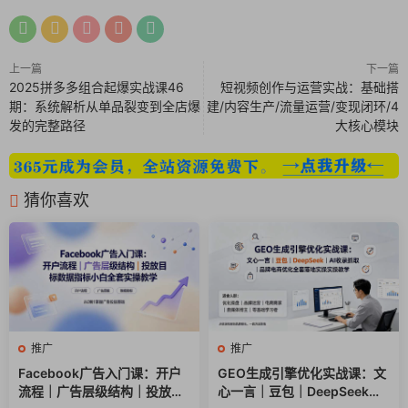
16、016第四章04第一节社交媒体推广04社交媒体互动的技巧13
分钟(1).mp4
17、017第四章05第二节事件营销5分钟(1).mp4
上一篇
下一篇
2025拼多多组合起爆实战课46
短视频创作与运营实战：基础搭
期：系统解析从单品裂变到全店爆
建/内容生产/流量运营/变现闭环/4
18、018第四章06第三节直播第四节众筹与预售第五节新零售第
发的完整路径
大核心模块
六节元宇宙8分钟(1).mp4
19、019第五章01觉察谋断变模型在诊断中的应用6分钟(1).mp4
猜你喜欢
20、020第五章02第一节数据分析9分钟(1).mp4
21、021第五章03第二节营销漏斗15分钟(1).mp4
22、022第五章04第三节询盘管理5分钟(1).mp4
推广
推广
Facebook广告入门课：开户
GEO生成引擎优化实战课：文
流程｜广告层级结构｜投放目
心一言｜豆包｜DeepSeek｜