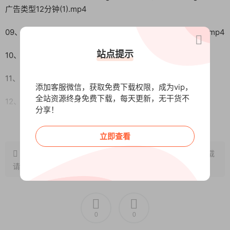
广告类型12分钟(1).mp4
09、009第三章02第三节GoogleAds账户结构介绍9分钟(1).mp4
站点提示
10、010第三章03第四节GoogleAds重点普及9分钟(1).mp4
11、011第三章04第五节如何让提高质量得分10分钟(1).mp4
添加客服微信，获取免费下载权限，成为vip，
全站资源终身免费下载，每天更新，无干货不
12、012第三章05第六节Google广告常用工具1分钟(1).mp4
分享！
阅读全文
13、013第四章01第一节社交媒体推广01社交媒体的逻辑15分钟
立即查看
(1).mp4
原文链接：
http://www.wangxunke.cn/tg/12115.html
，转载
14、014第四章02第一节社交媒体推广02塑造一个形象8分钟
请注明出处~~~
(1).mp4
15、015第四章03第一节社交媒体推广03Linkedln的应用14分钟
(1).mp4
0
0