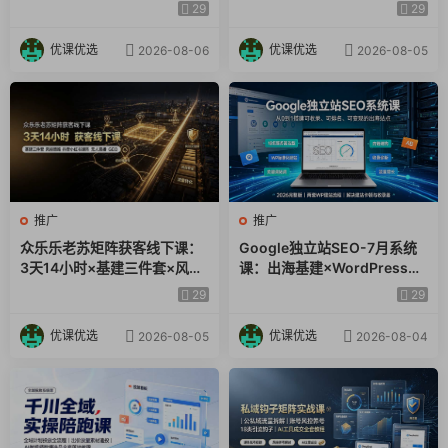
标数据指标小白全套实操教学
AI收录抓取｜品牌电商优化全
29
29
套落地实操教学
优课优选
优课优选
2026-08-06
2026-08-05
推广
推广
众乐乐老苏矩阵获客线下课：
Google独立站SEO-7月系统
3天14小时×基建三件套×风控
课：出海基建×WordPress建
策略×抖音小红书矩阵×无人直
站×AI内容生产×站内外优化×
29
29
播×GEO
Search Console×AdSense
变现
优课优选
优课优选
2026-08-05
2026-08-04