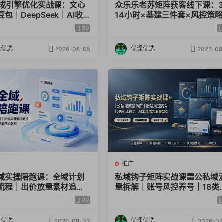
生成引擎优化实战课：文心
众乐乐老苏矩阵获客线下课：
包｜DeepSeek｜AI收
14小时×基建三件套×风控策略
｜品牌电商优化全套落地
抖音小红书矩阵×无人直播×G
29
学
课优选
优课优选
2026-08-05
2026-08
推广
域实操陪跑课：全域计划
私域钩子矩阵实战课〓公私域
流程｜出价放量素材追投
量拆解｜账号风控养号｜18类
做视频数据选品全套落地教
流钩子｜AI工具成交全套教程
29
课优选
优课优选
2026-08-03
2026-07