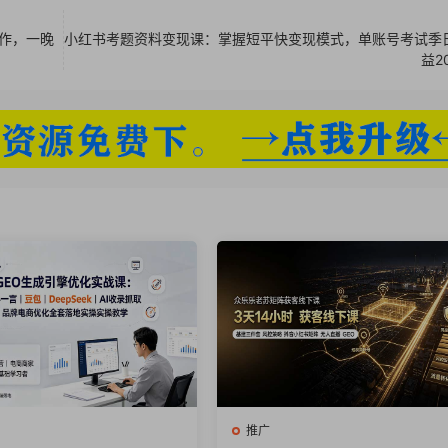
的AI工具.mp4
款的A项目.mp4
作，一晚
小红书考题资料变现课：掌握短平快变现模式，单账号考试季
益2
推广