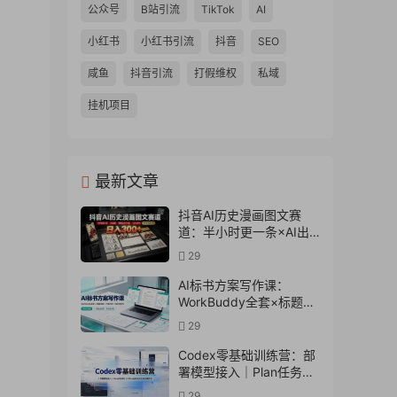
公众号
B站引流
TikTok
AI
小红书
小红书引流
抖音
SEO
咸鱼
抖音引流
打假维权
私域
挂机项目
最新文章
抖音AI历史漫画图文赛
道：半小时更一条×AI出
图×邪修过伙伴计划×日入
29
300+，零成本快速入局
AI标书方案写作课：
WorkBuddy全套×标题生
成×方案大纲×提示词技巧
29
×废标点检查×豆包流程
图，高效出方案
Codex零基础训练营：部
署模型接入｜Plan任务规
划｜Office自动生成全套
29