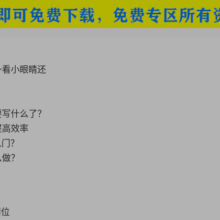
一看小眼睛还
要写什么了？
提高效率
入门？
么做？
到位