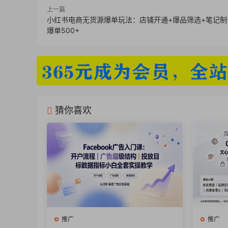
25、第24课：简单实用，6款不可错过风靡全球
上一篇
26、第25课：案例拆解，带你拆解小红书上爆
小红书电商无货源爆单玩法：店铺开通+爆品筛选+笔记制
爆单500+
猜你喜欢
推广
推广