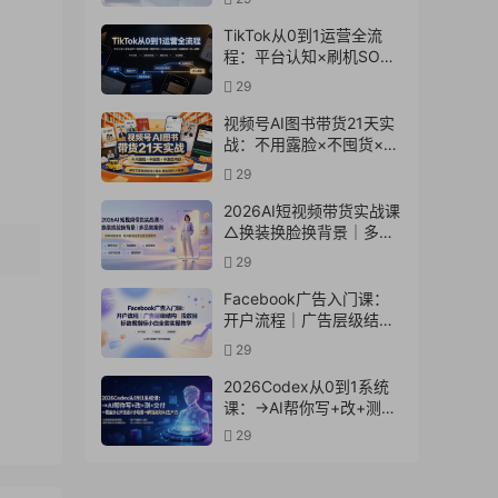
实操教学
TikTok从0到1运营全流
程：平台认知×刷机SOP×
指纹浏览器×爆款对标
29
×Kalodata选品×店铺后台
×达人建联
视频号AI图书带货21天实
战：不用露脸×不囤货×不
发愁内容，AI写文案做视
29
频挂小黄车，佣金
50%+爆单
2026AI短视频带货实战课
△换装换脸换背景｜多品
类案例｜矩阵橱窗运营全
29
套实操教学
Facebook广告入门课：
开户流程｜广告层级结构
｜投放目标数据指标小白
29
全套实操教学
2026Codex从0到1系统
课：→AI帮你写+改+测
+交付→覆盖办公开发设
29
计多场景→解锁高效AI生
产力