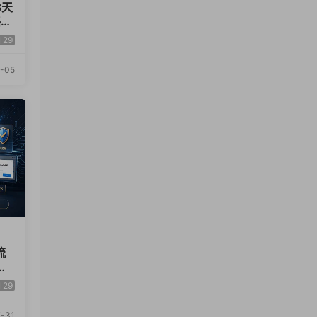
3天
×
EO
29
-05
流
引
29
-31