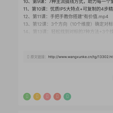
10、第9课：7种主流搞钱方式，助力每一个爱
11、第10课：忧质IP5大特点+可复制的4步精
12、第11课：手把手教你搭建“有价值.mp4
13、第12课：3个方向（10个维度）确定对标
14、第13课：轻松找到对标的7种方法+3个
15、第14课：手把手教你搭建属于自己的选题
16、第15课：为什么要复制爆文？爆文笔记的
17、第16课：7种热门选题法，打造爆款选题
原文链接：
http://www.wangxunke.cn/tg/13302.ht
18、第17课：15个爆款标题横板，直接套用就
19、第18课：掌握爆文封面逻辑，让点击率蹭
20、第19课：学以致用，手把手教你拆解大爆
21、第20课：32个运营必备工具，从文案到
22、第21课：又被禁言.mp4
23、第22课：目前有效不过时的4种引流方法
24、第23课：只需要2分钟，用GPT生成一篇