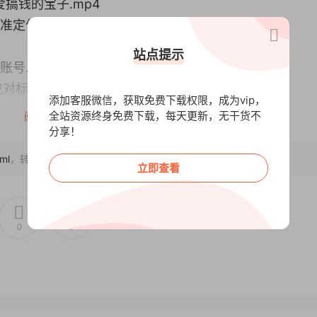
搞钱的宝子.mp4
准定位法.mp4
站点提示
账号.mp4
找对标常见误区.mp4
添加客服微信，获取免费下载权限，成为vip，
库.mp4
全站资源终身免费下载，每天更新，无干货不
阅读全文
6大要素.mp4
分享！
的万能公式.mp4
ml
，转载请注明出处~~~
立即查看
能爆流量.mp4
蹭往上涨.mp4
文.mp4
0
0
数据到变现到AI全都有.mp4
，13种引流形式.mp4
忧质笔记.mp4