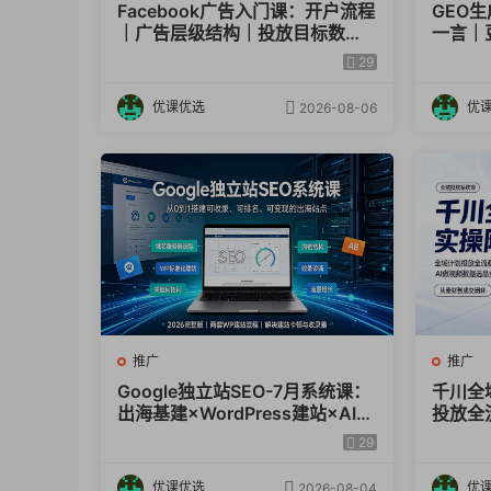
Facebook广告入门课：开户流程
GEO
｜广告层级结构｜投放目标数据
一言｜豆
指标小白全套实操教学
录抓取
29
实操教
优课优选
优
2026-08-06
推广
推广
Google独立站SEO-7月系统课：
千川全
出海基建×WordPress建站×AI内
投放全
容生产×站内外优化×Search Co
｜AI
29
nsole×AdSense变现
程
优课优选
优
2026-08-04