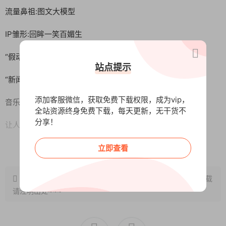
流量鼻祖:图文大模型
IP雏形:回眸一笑百媚生
“假动作”流量模型
站点提示
“新闻体”塑造权威感
添加客服微信，获取免费下载权限，成为vip，
音乐里面的流量密码
全站资源终身免费下载，每天更新，无干货不
分享！
让人感觉很便宜的”促销型”视频模型
多人出镜:流量就是制造热闹感
阅读全文
立即查看
一镜到底的销售对话型
原文链接：
http://www.wangxunke.cn/tg/13724.html
，转载
请注明出处~~~
全平台通用的真诚型IP人设
单人实战摄影教学