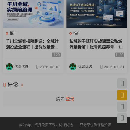
推广
推广
千川全域实操陪跑课：全域计
私域钩子矩阵实战课〓公私域
划投放全流程｜出价放量素材
流量拆解｜账号风控养号｜18
追投｜AI做视频数据选品全套
类引流钩子｜AI工具成交全套
29
29
落地教程
教程
优课优选
优课优选
2026-08-03
2026-07-31
评论
0
请先
登录
成为vip，终身免费下载，优课优选——只分享优质课程资源