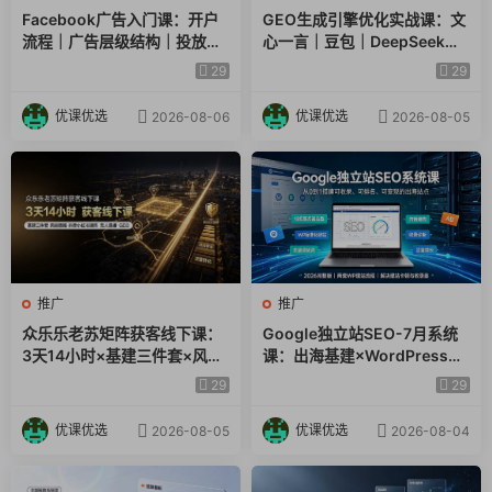
Facebook广告入门课：开户
GEO生成引擎优化实战课：文
10、第十章：“假动作”流量模型.mp4
流程｜广告层级结构｜投放目
心一言｜豆包｜DeepSeek｜
标数据指标小白全套实操教学
AI收录抓取｜品牌电商优化全
29
29
11、第十一章：“新闻体”塑造权威感.mp4
套落地实操教学
优课优选
优课优选
2026-08-06
2026-08-05
12、第十二章：音乐里面的流量密码.mp4
13、第十三章：让人感觉很便宜的“促销型”视频模型.mp4
14、第十四章：多人出镜：流量就是制造热闹感.mp4
15、第十五章：一镜到底的销售对话型.mp4
推广
推广
16、第十六章：全平台通用的真诚型IP人设.mp4
众乐乐老苏矩阵获客线下课：
Google独立站SEO-7月系统
3天14小时×基建三件套×风控
课：出海基建×WordPress建
策略×抖音小红书矩阵×无人直
站×AI内容生产×站内外优化×
29
29
播×GEO
Search Console×AdSense
变现
优课优选
优课优选
2026-08-05
2026-08-04