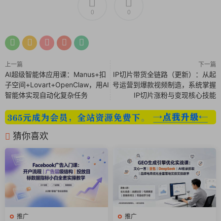
课程内容：
0
0
01、第一章：如何打造个人品牌.mp4
02、第二章：无视流量规则，洞察消费心理.mp4
上一篇
下一篇
AI超级智能体应用课：Manus+扣
IP切片带货全链路（更新）：从起
03、第三章：分析竞争对手，从源头塑造个人品牌.mp4
子空间+Lovart+OpenClaw，用AI
号运营到爆款视频制造，系统掌握
智能体实现自动化复杂任务
IP切片涨粉与变现核心技能
04、第四章：爆款IP起名法.mp4
05、第五章：如何把简介写好.mp4
猜你喜欢
06、第六章：构建IP核心文案库.mp4
07、第七章：借别人的流量，做自己的品牌.mp4
08、第八章：流量鼻祖图文大模型.mp4
09、第九章：IP雏形：回眸一笑百媚生.mp4
推广
推广