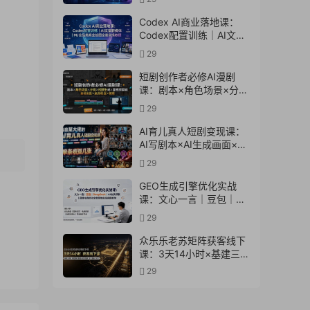
计多场景→解锁高效AI生
产力
Codex AI商业落地课：
Codex配置训练｜AI文案
新媒体｜MJ全品类商业绘
29
图全套实操教程
短剧创作者必修AI漫剧
课：剧本×角色场景×分镜
×视频生成×音视频剪辑×
29
全流程实战×创意短片拆
解
AI育儿真人短剧变现课：
AI写剧本×AI生成画面×零
成本产出×伙伴计划×分成
29
计划×光合计划×商单收徒
GEO生成引擎优化实战
课：文心一言｜豆包｜
DeepSeek｜AI收录抓取
29
｜品牌电商优化全套落地
实操教学
众乐乐老苏矩阵获客线下
课：3天14小时×基建三件
套×风控策略×抖音小红书
29
矩阵×无人直播×GEO