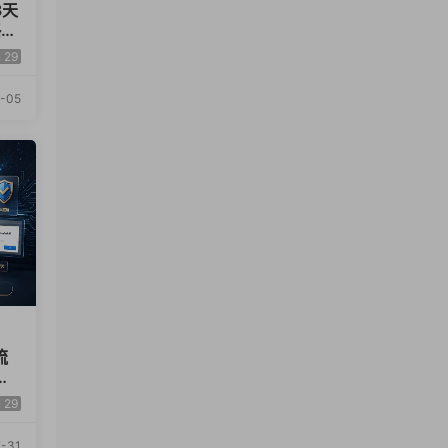
3天
×
EO
29
-05
流
引
29
-31