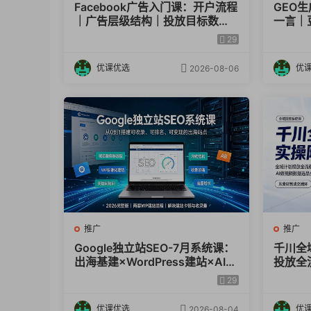
Facebook广告入门课：开户流程
GEO
｜广告层级结构｜投放目标数据
一言｜豆
指标小白全套实操教学
录抓取
29
实操教
优课优选
优
2026-08-06
推广
推广
Google独立站SEO-7月系统课：
千川全
出海基建×WordPress建站×AI内
投放全
容生产×站内外优化×Search Co
｜AI
29
nsole×AdSense变现
程
优课优选
优
2026-08-04