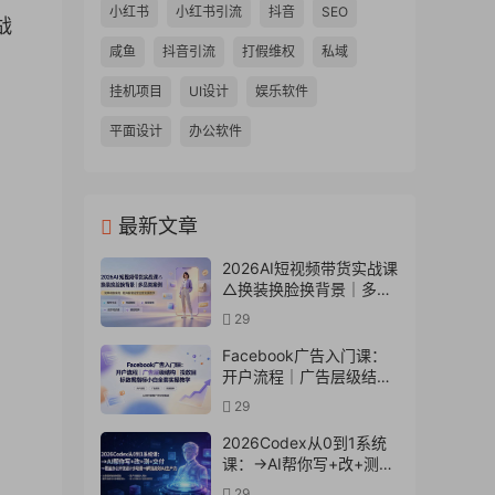
小红书
小红书引流
抖音
SEO
战
咸鱼
抖音引流
打假维权
私域
挂机项目
UI设计
娱乐软件
平面设计
办公软件
最新文章
2026AI短视频带货实战课
△换装换脸换背景｜多品
类案例｜矩阵橱窗运营全
29
套实操教学
Facebook广告入门课：
开户流程｜广告层级结构
｜投放目标数据指标小白
29
全套实操教学
2026Codex从0到1系统
课：→AI帮你写+改+测
+交付→覆盖办公开发设
29