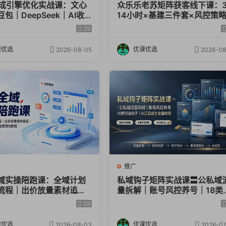
生成引擎优化实战课：文心
众乐乐老苏矩阵获客线下课：
包｜DeepSeek｜AI收
14小时×基建三件套×风控策略
｜品牌电商优化全套落地
抖音小红书矩阵×无人直播×G
29
学
课优选
优课优选
2026-08-05
2026-08
推广
域实操陪跑课：全域计划
私域钩子矩阵实战课〓公私域
流程｜出价放量素材追投
量拆解｜账号风控养号｜18类
做视频数据选品全套落地教
流钩子｜AI工具成交全套教程
29
课优选
优课优选
2026-08-03
2026-07