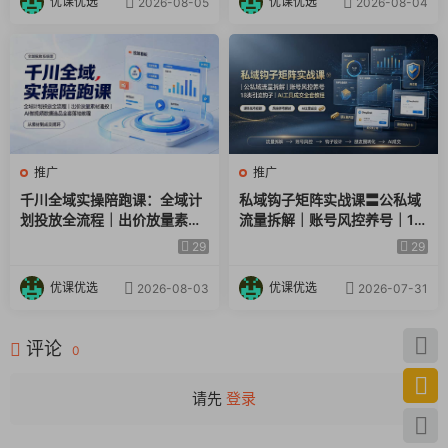
优课优选
优课优选
2026-08-05
2026-08-04
推广
推广
千川全域实操陪跑课：全域计
私域钩子矩阵实战课〓公私域
划投放全流程｜出价放量素材
流量拆解｜账号风控养号｜18
追投｜AI做视频数据选品全套
类引流钩子｜AI工具成交全套
29
29
落地教程
教程
优课优选
优课优选
2026-08-03
2026-07-31
评论
0
请先
登录