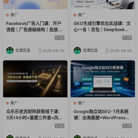
推广
推广
Facebook广告入门课：开户
GEO生成引擎优化实战课：文
流程｜广告层级结构｜投放目
心一言｜豆包｜DeepSeek｜
标数据指标小白全套实操教学
AI收录抓取｜品牌电商优化全
29
29
套落地实操教学
优课优选
优课优选
2026-08-06
2026-08-05
推广
推广
众乐乐老苏矩阵获客线下课：
Google独立站SEO-7月系统
3天14小时×基建三件套×风控
课：出海基建×WordPress建
策略×抖音小红书矩阵×无人直
站×AI内容生产×站内外优化×
29
29
播×GEO
Search Console×AdSense
变现