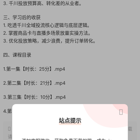
3. 千川投放预算高、转化差的从业者。
三、学习后的收获
1. 吃透千川全域投流核心逻辑与底层逻辑。
2. 掌握商品卡与直播多场景放量实操方法。
3. 优化投放策略，减少浪费，提升订单转化。
四、课程目录
1.第一集【时长：25分】.mp4
2.第二集【时长：21分】.mp4
3.第三集【时长：10分】.mp4
4.第四集【时长：8分】.mp4
站点提示
原文链接：
http://www.wangxunke.cn/tg/14936.html
，转载
请注明出处~~~