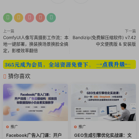
12新户人群包计划搭建思路及实操(核心品类+人群)(直播间)
(1).mp4
13中高客单产品人群包搭建实操思路(直播间)(1).mp4
上一篇
下一篇
ComfyUI人像写真摄影工作流：本
Bandizip(免费解压缩软件) v7.42
14不同消耗测试素材的方式(标准、全域、随心推、豆荚)(1).mp4
地一键部署，换装换场景换脸全搞
中文便携版 & 安装版
定，影楼效率翻倍
15全域投放直播间掉量后优化起量实操讲解(1).mp4
16短视频、商品卡先测品后放大讲解(1).mp4
猜你喜欢
17全域短视频商品卡、直播间控制流速及常见实操(1).mp4
18全域素材脚本多样化举例及实操讲解(可结合27节深度看)
(1).mp4
19全域素材追投逻辑讲解及标准计划素材测试讲解(1).mp4
推广
推广
16短视频、商品卡先测品后放大讲解(1).mp4
Facebook广告入门课：开户
GEO生成引擎优化实战课：文