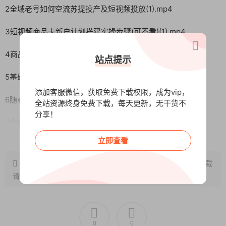
2全域老号如何空流苏提投产及短视频投放(1).mp4
3短视频商品卡新户计划搭建实操步骤(可不看)(1).mp4
4商品卡不开直播基础搭建思路2详细版(可不看)(1).mp4
站点提示
5基础建模其他占比过高投产不正如何优化(直播间)(1).mp4
添加客服微信，获取免费下载权限，成为vip，
6随心推投放操作步骤和思路(直播间)(1).mp4
全站资源终身免费下载，每天更新，无干货不
分享！
7全域推广计划搭建思路及实操(1).mp4
阅读全文
立即查看
8标准计划搭建基础测出价及控流速(直播间)(1).mp4
原文链接：
http://www.wangxunke.cn/tg/15158.html
，转载
9高跑量计划如何筛选和培养(直播间)(1).mp4
请注明出处~~~
10全域放量投放玩法及测品多品店铺投放实操(1).mp4
11标准计划搭建走向之徕卡选词实操(直播间)(1).mp4
0
0