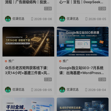
流程｜广告层级结构｜投放目
心一言｜豆包｜DeepSeek｜
17全域短视频商品卡、直播间控制流速及常见实操(1).mp4
标数据指标小白全套实操教学
AI收录抓取｜品牌电商优化全
29
29
套落地实操教学
18全域素材脚本多样化举例及实操讲解(可结合27节深度看)
优课优选
优课优选
2026-08-06
2026-08-05
(1).mp4
19全域素材追投逻辑讲解及标准计划素材测试讲解(1).mp4
20全域素材衰减掉量可根据巨量云图分析拆解(1).mp4
21全域一键起量玩法及使用场景(1).mp4
推广
推广
众乐乐老苏矩阵获客线下课：
Google独立站SEO-7月系统
22短视频、商品卡新手低预算测品及数据总结(1).mp4
3天14小时×基建三件套×风控
课：出海基建×WordPress建
策略×抖音小红书矩阵×无人直
站×AI内容生产×站内外优化×
23全域计划几种控流速方式和结合第二节一起看(1).mp4
29
29
播×GEO
Search Console×AdSense
变现
优课优选
优课优选
2026-08-05
2026-08-04
24全域素材起量的分析和优化拆解数据(1).mp4
25全域控本跑不动如何快速破启动及放量玩法(1).mp4