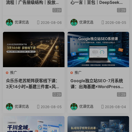
流程｜广告层级结构｜投放目
心一言｜豆包｜DeepSeek｜
│ │ │
标数据指标小白全套实操教学
AI收录抓取｜品牌电商优化全
29
29
│ │ ├─3 站外SEO基础
套落地实操教学
│ │ │ 01 站外SEO简介.docx
优课优选
优课优选
2026-08-06
2026-08-05
│ │ │ 01 站外SEO简介.mp4
│ │ │ 02 9种外链类型排名（从最好到最差）.docx
│ │ │ 02 9种外链类型排名（从最好到最差）.mp4
│ │ │ 03 什么是高质量外链.docx
│ │ │ 03 什么是高质量外链.mp4
│ │ │ 04 理解锚文本.docx
│ │ │ 04 理解锚文本.mp4
推广
推广
│ │ │ 05 理解Do Follow与No Follow外链.docx
众乐乐老苏矩阵获客线下课：
Google独立站SEO-7月系统
3天14小时×基建三件套×风控
课：出海基建×WordPress建
│ │ │ 05 理解Do Follow与No Follow外链.mp4
策略×抖音小红书矩阵×无人直
站×AI内容生产×站内外优化×
│ │ │ 06 何时开始外链建设.docx
29
29
播×GEO
Search Console×AdSense
│ │ │ 06 何时开始外链建设.mp4
变现
优课优选
优课优选
2026-08-05
2026-08-04
│ │ │ 07 外链方法1：链接插入/链接交换.docx
│ │ │ 07 外链方法1：链接插入/链接交换.mp4
│ │ │ 08 外链方法2：利基编辑.docx
│ │ │ 08 外链方法2：利基编辑.mp4