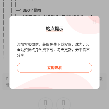
│ │ │
│ │ ├─1 SEO全景图
│ │ │ 1 站内SEO、站外SEO与技术SEO简介.mp4
│ │ │ 1 技术SEO简介.mp4
│ │ │ 2 本地SEO vs 全国性SEO.docx
站点提示
│ │ │ 2 本地SEO vs 全国性SEO.mp4
│ │ │ 3 什么是现代SEO.docx
添加客服微信，获取免费下载权限，成为vip，
│ │ │ 3 什么是现代SEO.mp4
全站资源终身免费下载，每天更新，无干货不
│ │ │ 4 我对AI与长青目录的预测.docx
分享！
│ │ │ 4 我对AI与长青目录的预测.mp4
阅读全文
│ │ │ 5 理解精确匹配域名.docx
立即查看
│ │ │ 5 理解精确匹配域名.mp4
│ │ │ 截图imjmj.com 1.png
原文链接：
http://www.wangxunke.cn/tg/15266.html
，转载
│ │ │
请注明出处~~~
│ │ ├─2 站内SEO基础
│ │ │ 1 创建你的简单站内SEO策略.docx
│ │ │ 1 创建你的简单站内SEO策略.mp4
│ │ │ 2 理解标题与层级结构.docx
0
0