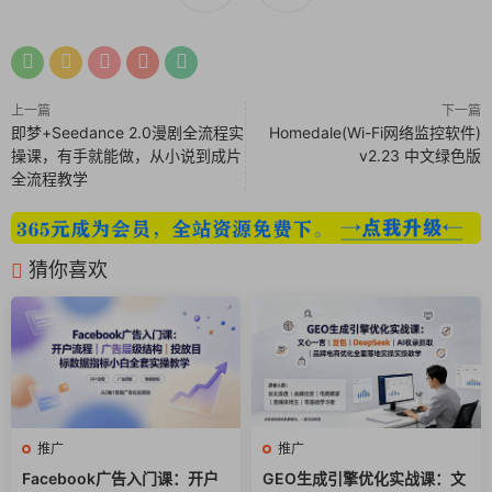
│ │ │ 2 理解标题与层级结构.mp4
│ │ │ 3 理解URL结构.docx
│ │ │ 3 理解URL结构.mp4
│ │ │ 4 理解Meta标题与Meta描述.docx
上一篇
下一篇
│ │ │ 4 理解Meta标题与Meta描述.mp4
即梦+Seedance 2.0漫剧全流程实
Homedale(Wi-Fi网络监控软件)
操课，有手就能做，从小说到成片
v2.23 中文绿色版
│ │ │ 5 理解内容单薄问题.docx
全流程教学
│ │ │ 5 理解内容单薄问题.mp4
│ │ │ 6 理解图片尺寸、替代文本与利用Google图片.docx
│ │ │ 6 理解图片尺寸、替代文本与利用Google图片.mp4
猜你喜欢
│ │ │ 7 理解内部链接.docx
│ │ │ 7 理解内部链接.mp4
│ │ │ 8 移动端优化的重要性.docx
│ │ │ 8 移动端优化的重要性.mp4
│ │ │ 9 常见问题解答、目录、基础页面与面包屑导
航.docx
│ │ │ 9 常见问题解答、目录、基础页面与面包屑导
推广
推广
航.mp4
Facebook广告入门课：开户
GEO生成引擎优化实战课：文
│ │ │ 截图 2.png