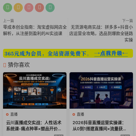
上一篇
下一篇
零成本创业指南：淘宝虚拟网店全
无货源电商实战：拼多多+抖音小
解析，从注册到盈利的AI实战课
店运营全攻略，选品到爆款全链路
实操
猜你喜欢
直播
直播
云川直播成交实战：人性话术
2026抖音直播运营实操课：
系统课-痛点种草×塑品开价×
从0到1搭建直播间×流量获取×
逼单人设×平播憋单×点对点万
千川投放×转化提升×复盘增