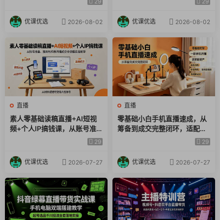
29
29
能框架
长，系统掌握完整闭环
优课优选
优课优选
2026-08-02
2026-08-02
直播
直播
素人零基础读稿直播+AI短视
零基础小白手机直播速成，从
频+个人IP搞钱课，从账号准
筹备到成交完整闭环，适配苹
备、涨粉制作到开播成交全流
果安卓系统，解决杂音卡顿留
29
29
程实操教学
人难问题
优课优选
优课优选
2026-07-27
2026-07-27