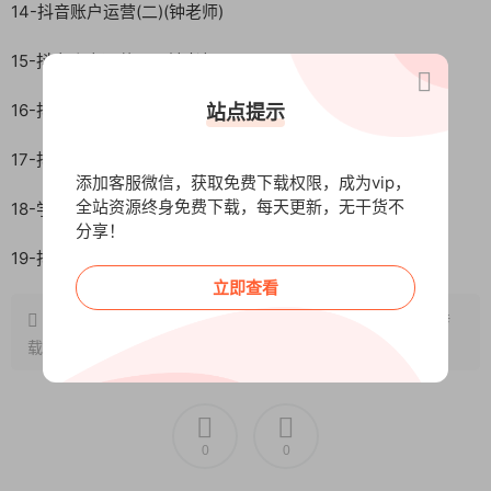
14-抖音账户运营(二)(钟老师)
15-抖音账户运营(三)(钟老师)
16-抖音变现的能力，决定了你的收入
站点提示
17-抖音直播带货
添加客服微信，获取免费下载权限，成为vip，
全站资源终身免费下载，每天更新，无干货不
18-学完抖音直播运营技巧，你也是高手
分享！
19-抖音主播培训及商业变现
立即查看
原文链接：
http://www.wangxunke.cn/zb/10523.html
，转
载请注明出处~~~
0
0