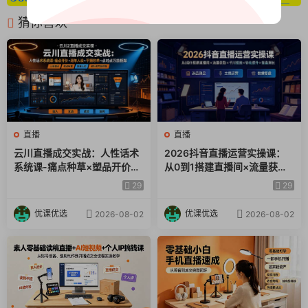
猜你喜欢
直播
直播
云川直播成交实战：人性话术
2026抖音直播运营实操课：
系统课-痛点种草×塑品开价×
从0到1搭建直播间×流量获取×
逼单人设×平播憋单×点对点万
千川投放×转化提升×复盘增
29
29
能框架
长，系统掌握完整闭环
优课优选
优课优选
2026-08-02
2026-08-02