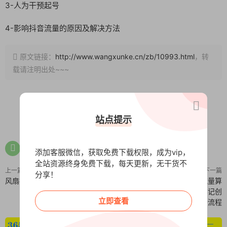
3-人为干预起号
4-影响抖音流量的原因及解决方法
原文链接：
http://www.wangxunke.cn/zb/10993.html
，转
载请注明出处~~~
0
0
站点提示
添加客服微信，获取免费下载权限，成为vip，
全站资源终身免费下载，每天更新，无干货不
上一篇
下一篇
分享！
风扇控制工具
小红书虚拟电商掘金，解析流量算
法，选品策略，账号起号，笔记创
立即查看
作全流程