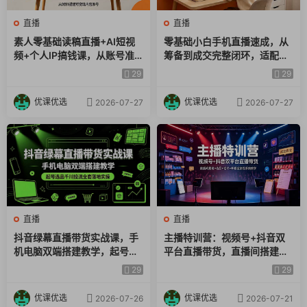
直播
直播
素人零基础读稿直播+AI短视
零基础小白手机直播速成，从
频+个人IP搞钱课，从账号准
筹备到成交完整闭环，适配苹
备、涨粉制作到开播成交全流
果安卓系统，解决杂音卡顿留
29
29
程实操教学
人难问题
优课优选
优课优选
2026-07-27
2026-07-27
直播
直播
抖音绿幕直播带货实战课，手
主播特训营：视频号+抖音双
机电脑双端搭建教学，起号选
平台直播带货，直播间搭建
品千川投流全套落地实操
+选品+话术+开播全流程系统
29
29
教学
优课优选
优课优选
2026-07-26
2026-07-21