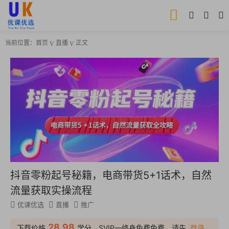
当前位置：
首页
直播
正文
抖音零粉起号秘籍，电商带货5+1话术，自然
流量获取实操流程
优课优选
直播
推广
28.98
下载价格
学分，SVIP—终身免费免费，请先
登录