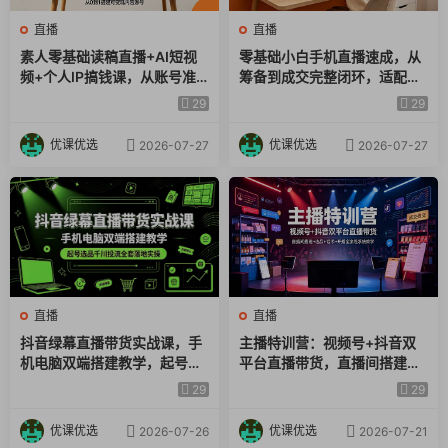
直播
直播
素人零基础读稿直播+AI短视
零基础小白手机直播速成，从
频+个人IP搞钱课，从账号准
筹备到成交完整闭环，适配苹
备、涨粉制作到开播成交全流
果安卓系统，解决杂音卡顿留
29
29
程实操教学
人难问题
优课优选
优课优选
2026-07-27
2026-07-27
直播
直播
抖音绿幕直播带货实战课，手
主播特训营：视频号+抖音双
机电脑双端搭建教学，起号选
平台直播带货，直播间搭建
品千川投流全套落地实操
+选品+话术+开播全流程系统
29
29
教学
优课优选
优课优选
2026-07-26
2026-07-21