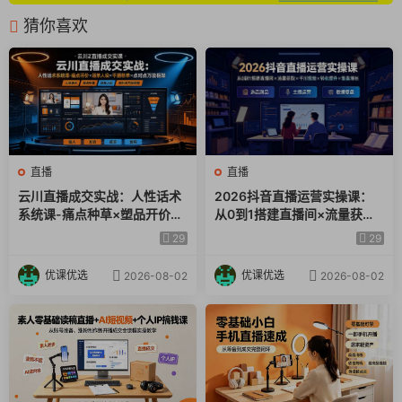
猜你喜欢
直播
直播
云川直播成交实战：人性话术
2026抖音直播运营实操课：
系统课-痛点种草×塑品开价×
从0到1搭建直播间×流量获取×
逼单人设×平播憋单×点对点万
千川投放×转化提升×复盘增
29
29
能框架
长，系统掌握完整闭环
优课优选
优课优选
2026-08-02
2026-08-02