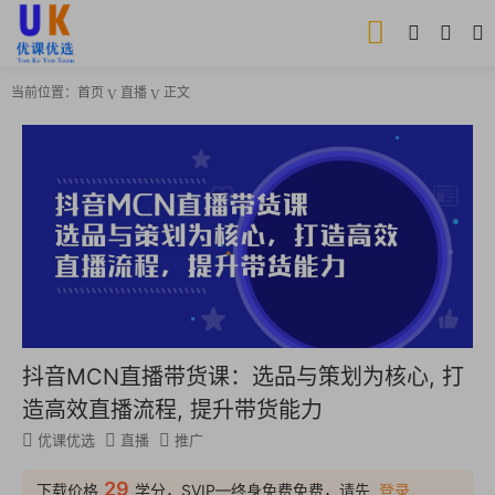
当前位置：
首页
直播
正文
抖音MCN直播带货课：选品与策划为核心, 打
造高效直播流程, 提升带货能力
优课优选
直播
推广
29
下载价格
学分，SVIP—终身免费免费，请先
登录