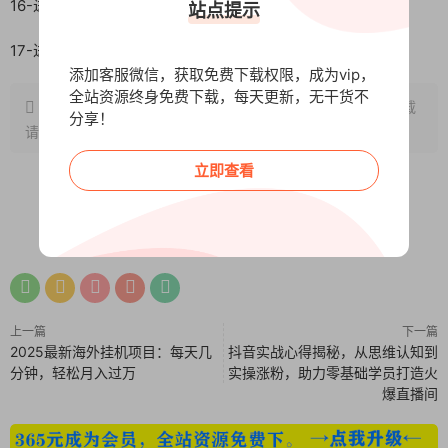
16-进阶八：头部带货直播case打造手册
站点提示
17-进阶：带货直播间的人员配置和布景方案
添加客服微信，获取免费下载权限，成为vip，
全站资源终身免费下载，每天更新，无干货不
原文链接：
http://www.wangxunke.cn/zb/9061.html
，转载
分享！
请注明出处~~~
立即查看
0
0
上一篇
下一篇
2025最新海外挂机项目：每天几
抖音实战心得揭秘，从思维认知到
分钟，轻松月入过万
实操涨粉，助力零基础学员打造火
爆直播间