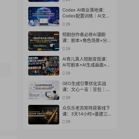
计多场景→解锁高效AI生
产力
Codex AI商业落地课：
Codex配置训练｜AI文案
新媒体｜MJ全品类商业绘
29
图全套实操教程
短剧创作者必修AI漫剧
课：剧本×角色场景×分镜
×视频生成×音视频剪辑×
29
全流程实战×创意短片拆
解
AI育儿真人短剧变现课：
AI写剧本×AI生成画面×零
成本产出×伙伴计划×分成
29
计划×光合计划×商单收徒
GEO生成引擎优化实战
课：文心一言｜豆包｜
DeepSeek｜AI收录抓取
29
｜品牌电商优化全套落地
实操教学
众乐乐老苏矩阵获客线下
课：3天14小时×基建三件
套×风控策略×抖音小红书
29
矩阵×无人直播×GEO