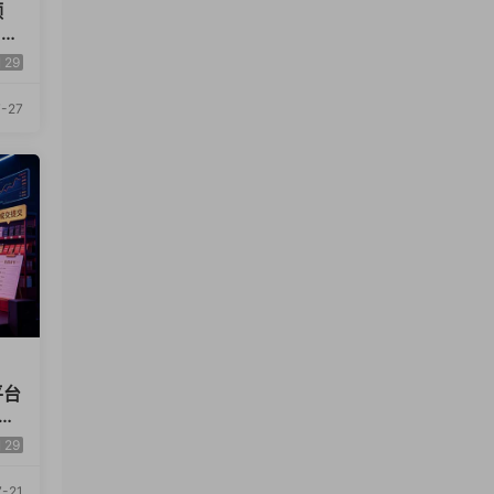
频
、涨
教
29
-27
平台
话
29
-21