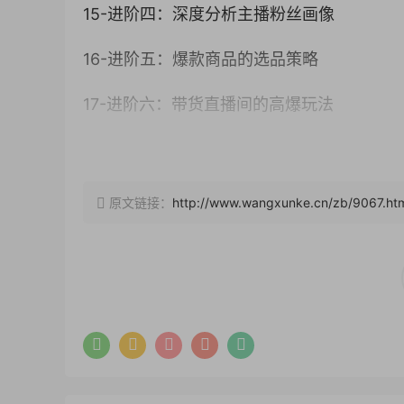
15-进阶四：深度分析主播粉丝画像
16-进阶五：爆款商品的选品策略
17-进阶六：带货直播间的高爆玩法
18-进阶七：直播间玩法汇总
19-进阶八：头部带货直播case打造手册
原文链接：
http://www.wangxunke.cn/zb/9067.ht
20-进阶九：带货直播间的人员配置和布景方案