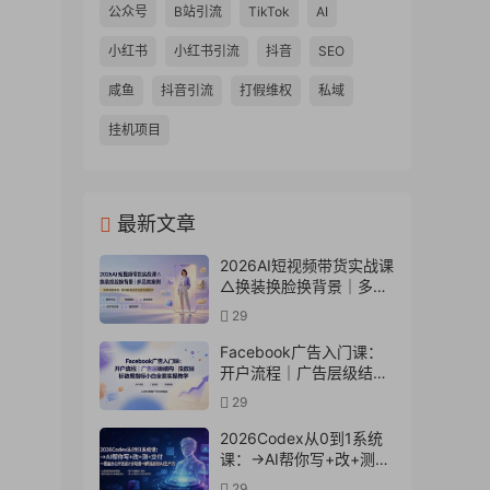
公众号
B站引流
TikTok
AI
小红书
小红书引流
抖音
SEO
咸鱼
抖音引流
打假维权
私域
挂机项目
最新文章
2026AI短视频带货实战课
△换装换脸换背景｜多品
类案例｜矩阵橱窗运营全
29
套实操教学
Facebook广告入门课：
开户流程｜广告层级结构
｜投放目标数据指标小白
29
全套实操教学
2026Codex从0到1系统
课：→AI帮你写+改+测
+交付→覆盖办公开发设
29