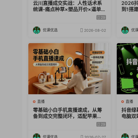
云川直播成交实战：人性话术系
202
统课-痛点种草×塑品开价×逼单
到1搭
人设×平播憋单×点对点万能框架
投放×
29
掌握完
优课优选
优
2026-08-02
直播
直播
零基础小白手机直播速成，从筹
抖音绿
备到成交完整闭环，适配苹果安
电脑双
卓系统，解决杂音卡顿留人难问
川投流
29
题
优课优选
优
2026-07-27