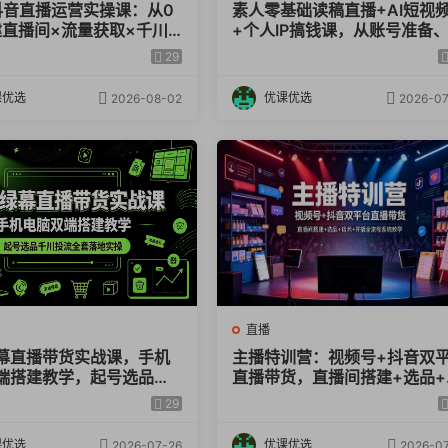
6抖音直播运营实操课：从0
素人零基础读稿直播+AI短视
建直播间×流量获取×千川
+个人IP搞钱课，从账号准备
转化提升×复盘增长，系统
粉制作到开播成交全流程实操
29
整闭环
学
课优选
优课优选
2026-08-02
2026-07
直播
幕直播带货实战课，手机
主播特训营：视频号+抖音双
端搭建教学，起号选品千
直播带货，直播间搭建+选品+
全套落地实操
术+开播全流程系统教学
29
课优选
优课优选
2026-07-26
2026-07