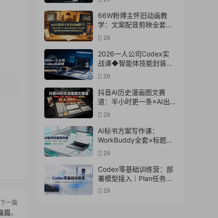
文案×配音×剪辑×封面×
独家签约
66W粉博主怀旧动画教
学：文案配音剪映全套｜
精选独家收徒商单完整实
29
操教程
2026一人公司Codex实
战课◆智能体技能封装｜
即梦API视频｜电商视觉
29
PPT自动化全套实操教学
抖音AI历史漫画图文赛
道：半小时更一条×AI出
图×邪修过伙伴计划×日入
29
300+，零成本快速入局
AI标书方案写作课：
WorkBuddy全套×标题生
成×方案大纲×提示词技巧
29
×废标点检查×豆包流程
图，高效出方案
Codex零基础训练营：部
署模型接入｜Plan任务规
划｜Office自动生成全套
29
实操教学
下一篇
操篇、