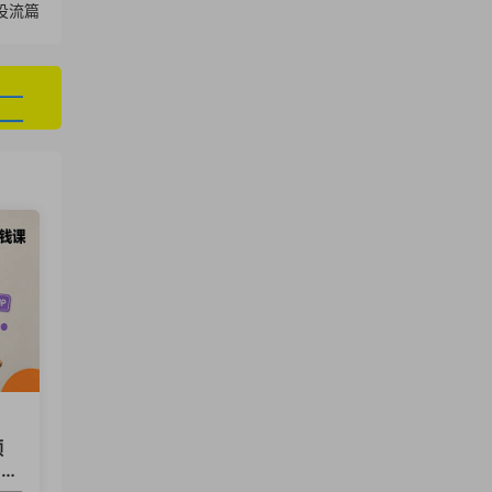
投流篇
频
、涨