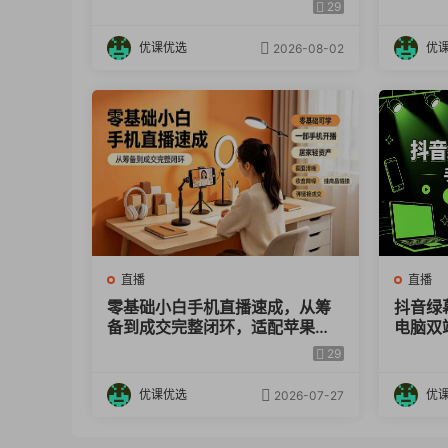
人设×平播憋单×点对点万能框架
投放×
29
掌握完
优课优选
优
2026-08-02
直播
直播
零基础小白手机直播速成，从筹
抖音绿
备到成交完整闭环，适配苹果安
电脑双
卓系统，解决杂音卡顿留人难问
川投流
29
题
优课优选
优
2026-07-27