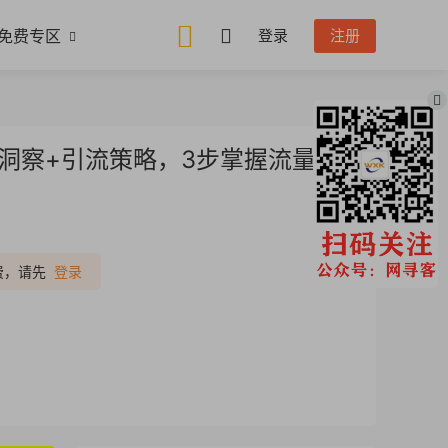
免费专区
登录
注册
洞察+引流策略，3步掌握流量运
推广
费，请先
登录