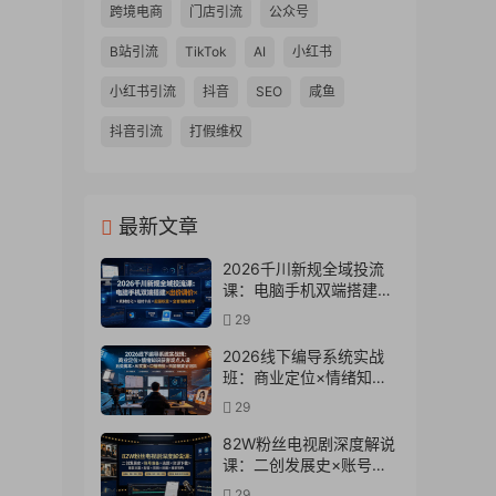
跨境电商
门店引流
公众号
B站引流
TikTok
AI
小红书
小红书引流
抖音
SEO
咸鱼
抖音引流
打假维权
最新文章
2026千川新规全域投流
课：电脑手机双端搭建×
出价调价×素材优化×赔付
29
卡点×起量权重×全套落地
教学
2026线下编导系统实战
班：商业定位×情绪知识
获客观点人设五类脚本
29
×AI文案×口播拍摄×抖加
投放全链路
82W粉丝电视剧深度解说
课：二创发展史×账号准
备×选题×资源下载×爆款
29