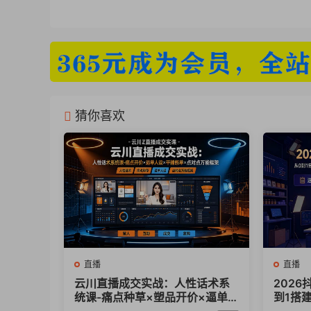
猜你喜欢
直播
直播
云川直播成交实战：人性话术系
202
统课-痛点种草×塑品开价×逼单
到1搭