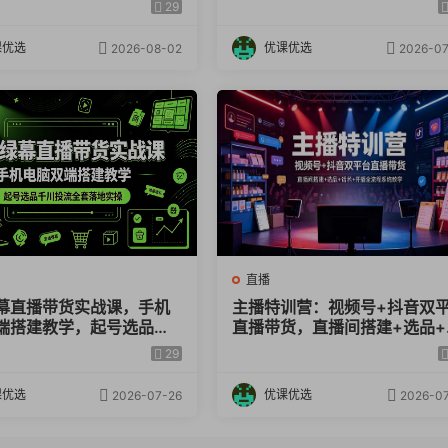
转化提升×复盘增长，系统
粉制作到开播成交全流程实操
29
整闭环
学
课优选
优课优选
2026-08-02
2026-07
直播
幕直播带货实战课，手机
主播特训营：视频号+抖音双
端搭建教学，起号选品千
直播带货，直播间搭建+选品+
全套落地实操
术+开播全流程系统教学
29
课优选
优课优选
2026-07-26
2026-07