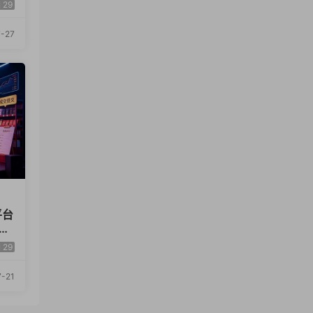
教
29
-27
平台
话
29
-21