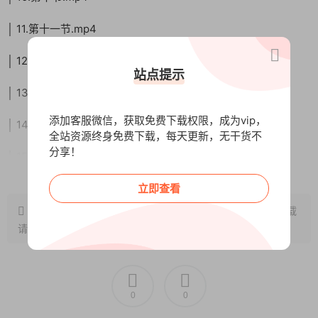
│ 11.第十一节.mp4
│ 12.第十二节.mp4
站点提示
│ 13.第十三节.mp4
添加客服微信，获取免费下载权限，成为vip，
│ 14.第十四节.mp4
全站资源终身免费下载，每天更新，无干货不
分享！
│ 15.第十五节.mp4
阅读全文
立即查看
│ 16.第十六节.mp4
原文链接：
http://www.wangxunke.cn/zb/9524.html
，转载
│
请注明出处~~~
└─第50期
1.mp4
0
0
2.mp4