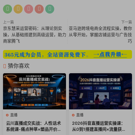
3.mp4
上一篇
下一篇
4.mp4
京东慧采运营密码：从理论到实
亚马逊跨境电商全流程实操，教你
操，从基础搭建到高级运营，助力
从零开始，掌握店铺运营与广告技
5.mp4
商家腾飞
巧
6.mp4
猜你喜欢
7.mp4
8 .mp4
9.mp4
10.mp4
直播
直播
11.mp4
云川直播成交实战：人性话术
2026抖音直播运营实操课：
系统课-痛点种草×塑品开价×
从0到1搭建直播间×流量获取×
刘鑫1.mp4