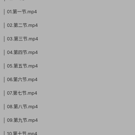
│ 01.第一节.mp4
│ 02.第二节.mp4
│ 03.第三节.mp4
│ 04.第四节.mp4
│ 05.第五节.mp4
│ 06.第六节.mp4
│ 07.第七节.mp4
│ 08.第八节.mp4
│ 09.第九节.mp4
│ 10.第十节.mp4