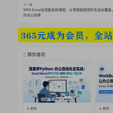
025.投资之路，养大你的金鹅有诀窍.pdf
上一篇
WPS Excel全技能系统课程：从零基础到高阶实战全覆
026.一则故事轻松看透保险的本质.pdf
升办公效率
027.如何让你越学越有钱.pdf
028.人工智能里的财富趋势.pdf
029.深层内幕，助你赚到第一笔100万.pdf
030.案例拆解_336万亏掉95%，有些韭菜，
031.《小狗钱钱》解读之金钱观.pdf
猜你喜欢
032.当下的财富趋势（3月第一周）.pdf
033.当下的财富趋势（3月第二周）.pdf
034.普通人的财富加速器.pdf
035.女性财富增长秘籍.pdf
036.醍醐灌顶的财富积累法则.pdf
037.家庭创富指南_大中产家庭养成.pdf
038.财富密码_接下来2-3年的财富趋势.pdf
职场
职场
039.3月24日一周财富趋势.pdf