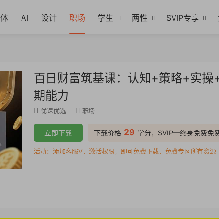
媒体
AI
设计
职场
学生
两性
SVIP专享
百日财富筑基课：认知+策略+实操
期能力
优课优选
职场
29
立即下载
下载价格
学分，SVIP—终身免费免
活动：添加客服V，激活权限，即可免费下载，免费专区所有资源