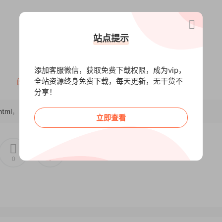
站点提示
添加客服微信，获取免费下载权限，成为vip，
全站资源终身免费下载，每天更新，无干货不
阅读全文
分享！
html
，转载请注明出处~~~
立即查看
术.pdf
0
0
的财务梦想.pdf
划秘籍.pdf