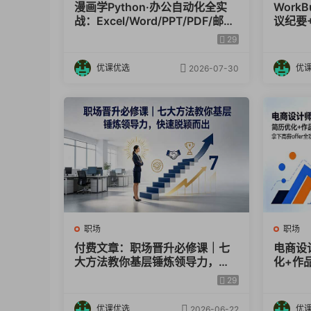
漫画学Python·办公自动化全实
Work
040.3月31日一周财富趋势.pdf
战：Excel/Word/PPT/PDF/邮
议纪要+
041.通货膨胀的本质.pdf
件/爬虫一网打尽
0%重
29
042.美股跌了，要不要抄底？来看背后的趋势.
优课优选
优
2026-07-30
043.4月6日一周财富趋势.pdf
044.赚钱第1步，放下羞耻心.pdf
045.美国关税后续的趋势.pdf
046.月入过万、人均五险一金是否常见.pdf
047.想要发财就必须先“懂道理”.pdf
048.要想创富守财，远离蠢人.pdf
049.4月14日一周财富趋势.pdf
050.从关税战看未来5-10年普通人的财富布局.
职场
职场
051.大A赚钱的思路.pdf
付费文章：职场晋升必修课｜七
电商设
大方法教你基层锤炼领导力，快
化+作
052.优质房产配置–城市的发展.pdf
速脱颖而出
拿下高薪
29
053.4月21一周财富趋势.pdf
优课优选
优
2026-06-22