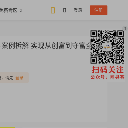
免费专区
登录
注册
+案例拆解 实现从创富到守富全周
推广
费，请先
登录