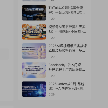
实操教学
TikTok从0到1运营全流
程：平台认知×刷机SOP×
指纹浏览器×爆款对标
29
×Kalodata选品×店铺后台
×达人建联
视频号AI图书带货21天实
战：不用露脸×不囤货×不
发愁内容，AI写文案做视
29
频挂小黄车，佣金
50%+爆单
2026AI短视频带货实战课
△换装换脸换背景｜多品
类案例｜矩阵橱窗运营全
29
套实操教学
Facebook广告入门课：
开户流程｜广告层级结构
｜投放目标数据指标小白
29
全套实操教学
2026Codex从0到1系统
课：→AI帮你写+改+测
+交付→覆盖办公开发设
29
计多场景→解锁高效AI生
产力