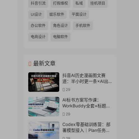
抖音引流
打假维权
私域
挂机项目
UI设计
娱乐软件
平面设计
办公软件
角色设计
手机软件
电商设计
电脑软件
最新文章
抖音AI历史漫画图文赛
道：半小时更一条×AI出
图×邪修过伙伴计划×日入
29
300+，零成本快速入局
AI标书方案写作课：
WorkBuddy全套×标题生
成×方案大纲×提示词技巧
29
×废标点检查×豆包流程
图，高效出方案
Codex零基础训练营：部
署模型接入｜Plan任务规
划｜Office自动生成全套
29