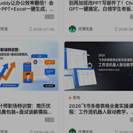
Buddy让办公效率翻倍！会
别再加班改PPT写邮件了！Cha
PPT+Excel一键生成，8
GPT一键搞定，白领学生老板
复工作AI自动干
在偷偷学的AI效率课
29
pdf
课优选
优课优选
2026-07-06
2026-06
pdf
职场
计师职场特训营：简历优
2026飞书多维表格全套实操
品集包装+面试谈薪模拟，
程：工作流机器人联动教学，
offer全攻略
速搭建高效智能办公体系
29
课优选
优课优选
2026-06-16
2026-06