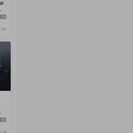
t
都
29
-27
课
快
29
-16