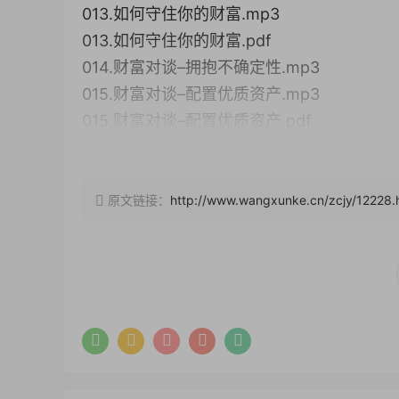
013.如何守住你的财富.mp3
013.如何守住你的财富.pdf
014.财富对谈–拥抱不确定性.mp3
015.财富对谈–配置优质资产.mp3
015.财富对谈–配置优质资产.pdf
016.财富对谈–搭建有形无形财富资产.mp3
017.规划你的财富蓝图.mp3
017.规划你的财富蓝图.pdf
原文链接：
http://www.wangxunke.cn/zcjy/12228.
018.当下的财富趋势.pdf
019.黄金的疯涨的背后.pdf
020.理财必修课：入手有法，实操有径，规划有
021.财富自由到底需要多少钱？4%法则制定你
022.财富“四库”_现金、保险、目标及金鹅的规
023.国债逆回购.pdf
024.“财”绘未来，中长期理财规划揭秘.pdf