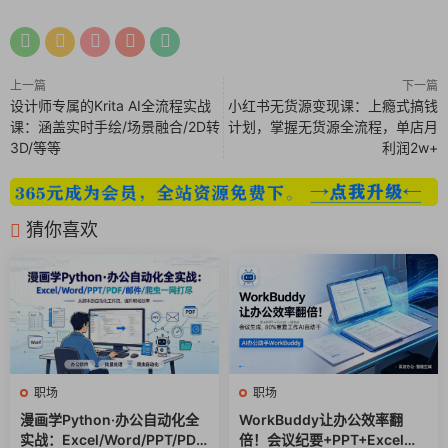
如何做私域宣发活动（促单）
商机变现_1.mp4
上一篇
下一篇
设计师专属的Krita AI全流程实战
小红书无货源变现课：上瘾式搞钱
商业结果的呈现链接的重要性.mp4
课：涵盖实时手绘/场景融合/2D转
计划，掌握无货源全流程，单店月
3D/等等
利润2w+
什么叫做“爆点”.mp4
我们一定要学会做老客户升单.mp4
猜你喜欢
销售思维
销售思维（2）
小红书笔记如何正确添加话题标签.mp4
小红书流量启动海报图拆解.mp4
职场
职场
漫画学Python·办公自动化全
WorkBuddy让办公效率翻
新手如何快速作图发圈.mp4
实战：Excel/Word/PPT/PDF/
倍！会议纪要+PPT+Excel一