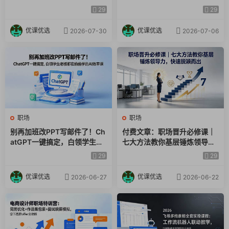
邮件/爬虫一网打尽
键生成，80%重复工作AI自动
29
29
新手账号不上精准客户的原因.mp4
干
优课优选
优课优选
2026-07-30
2026-07-06
新手抓住流量关键词弯道超车.mp4
一套商业政策扶持的闭环.mp4
营销思维
招商盈利模式.mp4
职场
职场
中介思维.mp4
别再加班改PPT写邮件了！Ch
付费文章：职场晋升必修课｜
atGPT一键搞定，白领学生老
七大方法教你基层锤炼领导
板都在偷偷学的AI效率课
力，快速脱颖而出
29
29
优课优选
优课优选
2026-06-27
2026-06-22