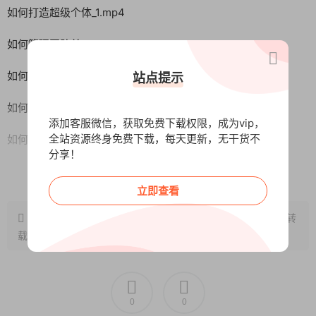
如何打造超级个体_1.mp4
如何管理团队单_1.mp4
如何快速上手_1.mp4
站点提示
如何利用关键词快速选题_1.mp4
添加客服微信，获取免费下载权限，成为vip，
全站资源终身免费下载，每天更新，无干货不
如何拍出店内氛围感的大片
分享！
如何培养自己线上的工作习惯_1.mp4
阅读全文
立即查看
如何刷圈_1.mp4
原文链接：
http://www.wangxunke.cn/zcjy/13290.html
，转
如何锁定用户持续付费_1.mp4
载请注明出处~~~
如何一键批量生成海报日签图。
如何引流精准客户_1.mp4
0
0