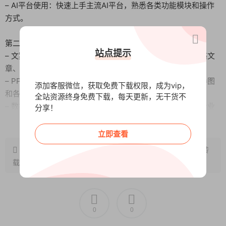
– AI平台使用：快速上手主流AI平台，熟悉各类功能模块和操作
方式。
第二模块：AI在办公中的应用
站点提示
– 文案与文章创作：学习如何用AI撰写短视频脚本、爆款网络文
章、微博文案、营销活动策划方案等内容。
– PPT与图表制作：快速生成高质量PPT，利用AI制作思维导图
添加客服微信，获取免费下载权限，成为vip，
和各类图表，呈现复杂信息。
全站资源终身免费下载，每天更新，无干货不
– 数据分析：掌握AI在数据统计与分析中的强大功能，帮助企业
分享！
精准决策。
阅读全文
立即查看
第三模块：AI创意与内容生成
原文链接：
http://www.wangxunke.cn/zcjy/8344.html
，转
– AI绘画：从基础到进阶，学习AI绘画的提示词设置、智能画布
载请注明出处~~~
操作，以及高质量绘画技巧。
– 短视频与音乐生成：实现文字到视频、图像到视频的智能转
换，同时生成原创背景音乐。
– 数字人制作：探索AI生成虚拟数字人的过程，为品牌或个人增
0
0
添创意形象。