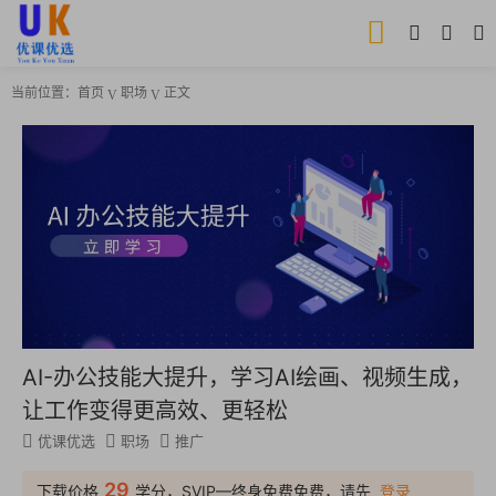
当前位置：
首页
职场
正文
AI-办公技能大提升，学习AI绘画、视频生成，
让工作变得更高效、更轻松
优课优选
职场
推广
29
下载价格
学分，SVIP—终身免费免费，请先
登录