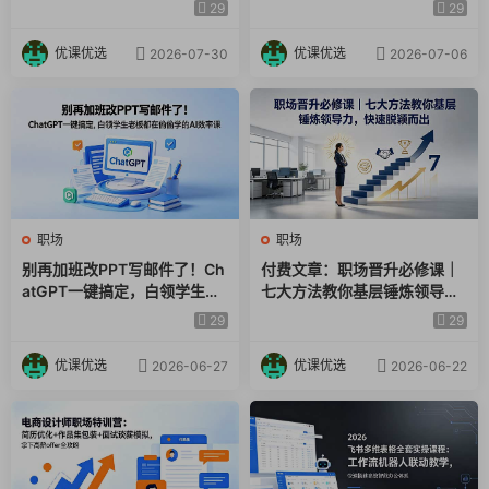
邮件/爬虫一网打尽
键生成，80%重复工作AI自动
29
29
从此工作事半功倍
干
优课优选
优课优选
2026-07-30
2026-07-06
职场
职场
别再加班改PPT写邮件了！Ch
付费文章：职场晋升必修课｜
atGPT一键搞定，白领学生老
七大方法教你基层锤炼领导
板都在偷偷学的AI效率课
力，快速脱颖而出
29
29
优课优选
优课优选
2026-06-27
2026-06-22