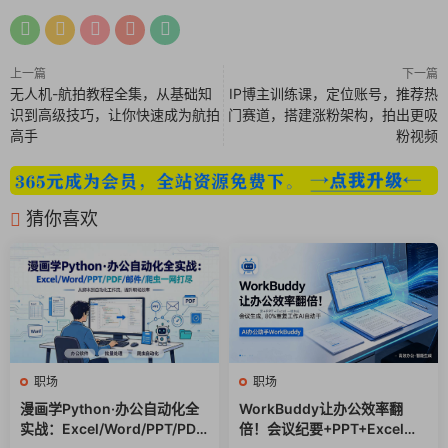
第四模块：综合进阶与效率提升
– AI助力总结和报告：用AI高效完成周报、工作总结、内容分析
上一篇
下一篇
等繁琐任务。
无人机-航拍教程全集，从基础知
IP博主训练课，定位账号，推荐热
– 进阶提示词技巧：学习将AI调教为提示词生成器，让操作更流
识到高级技巧，让你快速成为航拍
门赛道，搭建涨粉架构，拍出更吸
高手
粉视频
畅智能。
– AI辅助学习：探索AI在学习和知识管理中的应用，为自我提升
提供无限可能。
猜你喜欢
—
适合人群
– 职场人士：需要提升工作效率、优化办公流程的人。
– 创作者与营销人员：需要创意内容或精准策划方案的从业者。
– 初学者：对AI应用感兴趣但缺乏基础的小白用户。
职场
职场
漫画学Python·办公自动化全
WorkBuddy让办公效率翻
通过这门课程，你将掌握高效利用AI工具的能力，从繁琐重复的
实战：Excel/Word/PPT/PDF/
倍！会议纪要+PPT+Excel一
工作中解放出来，轻松创造更多价值。让AI成为你的职场助手，