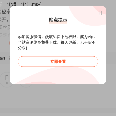
荐一个爆一个！.mp4
的秘率，新手必备！.mp4
公开，救活你的账号！.mp4
站点提示
粉丝质量和粉丝粘度.mp4
快速蹭热度营销？.mp4
添加客服微信，获取免费下载权限，成为vip，
全站资源终身免费下载，每天更新，无干货不
你才能轻松变现！.mp4
阅读全文
分享！
秘诀！.mp4
实战经验，入局抖音趁现在！.mp4
tml
，转载请注明出处~~~
立即查看
搭建百万级抖音变现模式.mp4
货秘籍，你也是带货王!.mp4
多用户知道你的公司,mp4
0
0
和视频批量产出的方法.mp4
玩短视频边月入过万.mp4
的短视频跑通所有平台,mp4
何卖爆全场?.mp4