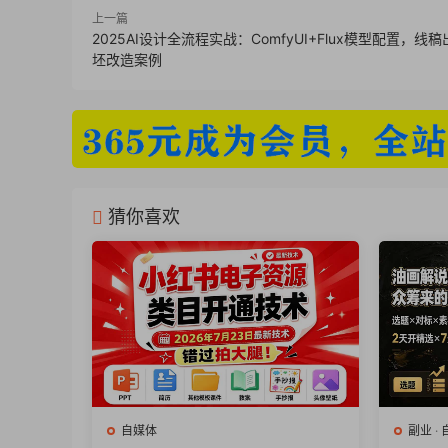
040,第35课 直播变现的5种模式及操作方
上一篇
2025AI设计全流程实战：ComfyUI+Flux模型配置，线
041.第36课 广告短片篇:给产品拍广告，媲
坯改造案例
042.第37课 工业产品类:工业产品拍出高级
043.第38课 巧影APP(上):搞懂巧影APP
044.第39课巧影APP(下):玩转90%的特效
猜你喜欢
自媒体
副业
·