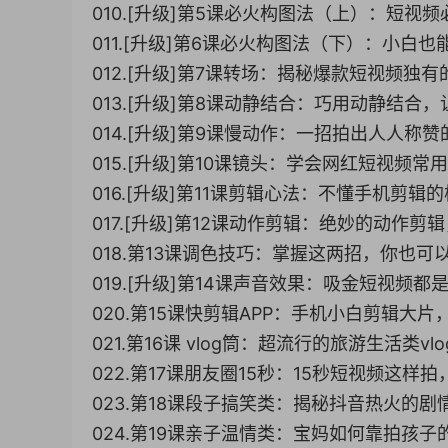
010.[升级]第5课必火构图法（上）：短视
011.[升级]第6课必火构图法（下）：小白
012.[升级]第7课转场：揭秘爆款短视频独有
013.[升级]第8课动静结合：巧用动静结合，
014.[升级]第9课慢动作：一招拍出人人称赞
015.[升级]第10课镜头：学会网红短视频常
016.[升级]第11课剪辑心法：不懂手机剪辑
017.[升级]第12课动作剪辑：绝妙的动作剪
018.第13课调色技巧：掌握这两招，你也可
019.[升级]第14课声音效果：吸金短视频都
020.第15课快剪辑APP：手机小白剪辑大片
021.第16课 vlog筒：超流行的旅游生活类v
022.第17课朋友圈15秒：15秒短视频这样
023.第18课段子搞笑类：揭秘抖音热火的剧
024.第19课亲子温情类：宝妈如何靠拍孩子