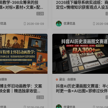
说教学-398众筹来的技
2026线下编导系统实战班：
题×对标×素材×文案×配音
定位×情绪知识获客观点人设
×2天开精选×7天通9项权
脚本×AI文案×口播拍摄×抖加
29
放全链路
课优选
优课优选
2026-08-09
2026-08
自媒体
副业
·
自媒体
粉博主怀旧动画教学：文案
抖音AI历史漫画图文赛道：半
映全套｜精选独家收徒商
时更一条×AI出图×邪修过伙伴
实操教程
划×日入300+，零成本快速入
29
课优选
优课优选
2026-08-08
2026-08