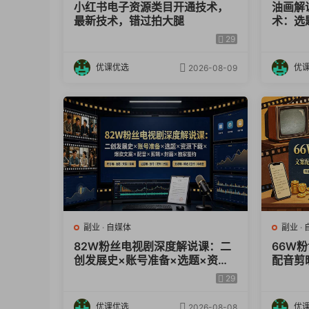
小红书电子资源类目开通技术，
油画解
最新技术，错过拍大腿
术：选
×剪辑
29
益
优课优选
优
2026-08-09
副业
·
自媒体
副业
·
82W粉丝电视剧深度解说课：二
66W
创发展史×账号准备×选题×资源
配音剪
下载×爆款文案×配音×剪辑×封面
单完整
29
×独家签约
优课优选
优
2026-08-08