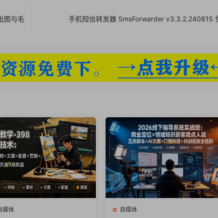
法，学了你也是直播卖货王.mp4
稿出图与毛
手机短信转发器 SmsForwarder v3.3.2.240815
美专业导演，人人抢着看!.mp4
感，让你每月多赚2万元?.mp4
的全部功能，手机后期不用愁!.mp4
，让你的作品更受欢迎!.mp4
自媒体
自媒体