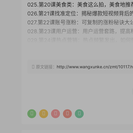
025.第20课美食类：美食这么拍，美食地推
026.第21课找准定位：揭秘爆款短视频背后
027.第22课账号涨粉：可复制的涨粉秘诀大
028.第23课用户运营：用户运营套路，提高
029.第24课热点营销：热点频繁发出，如何
030.第25课 去中心化：深刻了解去中心化，
031.第26课垂直账号：垂直类账号持续火爆的
032.第27课抖音变现（上）：抖音元老2年
原文链接：
http://www.wangxunke.cn/zmt/10117.h
033.第28课抖音变现（下）：4个步骤快速
034.第29课 快手变现:剖析快手百万粉丝带
035,第30课 企业变现:如何用更低成本让更
036,第31课 电商变现:电商爆卖的文案技巧
037.第32课 个人变现:个人优劣势割析，边
038.第33课 其他变现:找准渠道，让一条好
039,第34课 揭秘千万级电商直播的奧秘，如