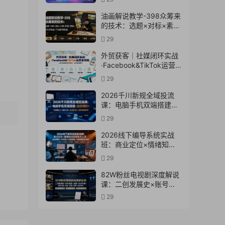
交全链路落地教学
油画解说教学-398众筹来
的技术：选题×对标×素材
×文案×配音×剪辑×2天开
29
精选×7天通9项权益
外贸获客｜社媒闭环实战
·Facebook&TikTok运营
全攻略，从账号搭建到成
29
交转化一站式落地教学
2026千川新规全域投流
课：电脑手机双端搭建×
出价调价×素材优化×赔付
29
卡点×起量权重×全套落地
教学
2026线下编导系统实战
班：商业定位×情绪知识
获客观点人设五类脚本
29
×AI文案×口播拍摄×抖加
投放全链路
82W粉丝电视剧深度解说
课：二创发展史×账号准
备×选题×资源下载×爆款
29
文案×配音×剪辑×封面×
独家签约