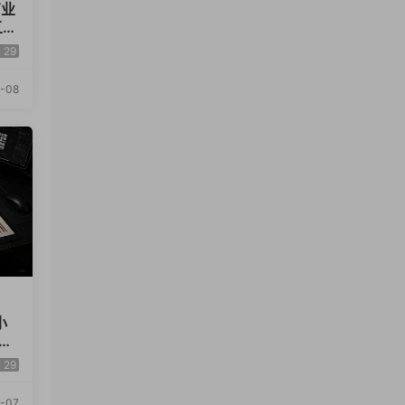
商业
五类
投
29
-08
小
计
局
29
-07