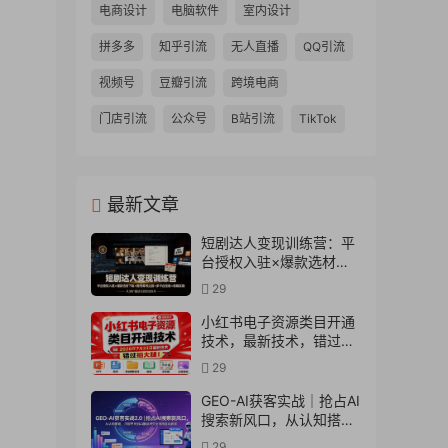
电商设计
电脑软件
室内设计
拼多多
知乎引流
无人直播
QQ引流
视频号
豆瓣引流
跨境电商
门店引流
公众号
B站引流
TikTok
最新文章
短剧达人变现训练营：平
台授权入驻×爆款选材下
载×账号养号运营×多平台
29
挂载×剪辑实操×违规处理
全流程
小红书电子资源类目开通
技术，最新技术，错过拍
大腿
29
GEO-AI获客实战｜抢占AI
搜索新风口，从认知搭
建、内容布局到AI推荐成
29