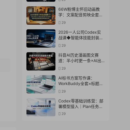
文案×配音×剪辑×封面×
独家签约
66W粉博主怀旧动画教
学：文案配音剪映全套｜
精选独家收徒商单完整实
29
操教程
2026一人公司Codex实
战课◆智能体技能封装｜
即梦API视频｜电商视觉
29
PPT自动化全套实操教学
抖音AI历史漫画图文赛
道：半小时更一条×AI出
图×邪修过伙伴计划×日入
29
300+，零成本快速入局
AI标书方案写作课：
WorkBuddy全套×标题生
成×方案大纲×提示词技巧
29
×废标点检查×豆包流程
图，高效出方案
Codex零基础训练营：部
署模型接入｜Plan任务规
划｜Office自动生成全套
29
实操教学