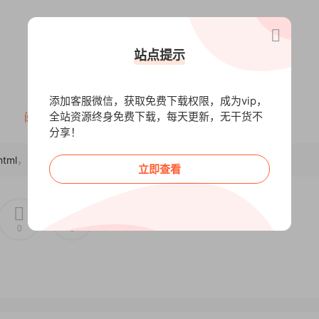
站点提示
添加客服微信，获取免费下载权限，成为vip，
全站资源终身免费下载，每天更新，无干货不
阅读全文
分享！
html
，转载请注明出处~~~
立即查看
0
0