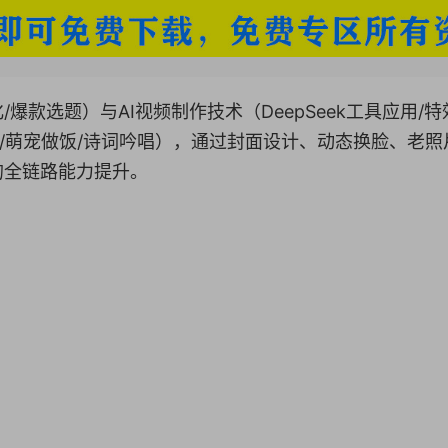
款选题）与AI视频制作技术（DeepSeek工具应用/特
天/萌宠做饭/诗词吟唱），通过封面设计、动态换脸、老照
的全链路能力提升。