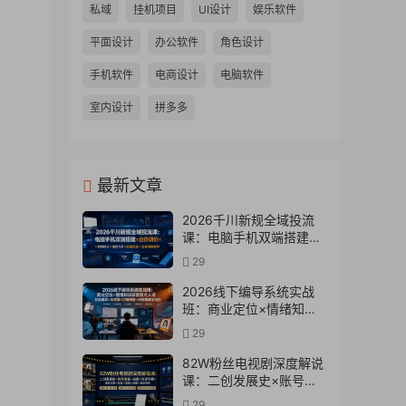
私域
挂机项目
UI设计
娱乐软件
平面设计
办公软件
角色设计
手机软件
电商设计
电脑软件
室内设计
拼多多
最新文章
2026千川新规全域投流
课：电脑手机双端搭建×
出价调价×素材优化×赔付
29
卡点×起量权重×全套落地
教学
2026线下编导系统实战
班：商业定位×情绪知识
获客观点人设五类脚本
29
×AI文案×口播拍摄×抖加
投放全链路
82W粉丝电视剧深度解说
课：二创发展史×账号准
备×选题×资源下载×爆款
29