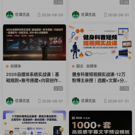
权×BGM×AU配音×封面×独家
别×黄金构图×八大运镜，从拍
29
29
32.直播团队的主要职责-直播前
签约，零基础到变现
摄到成片高效创作
优课优选
优课优选
2026-08-05
2026-08-01
33.直播团队的主要职责-直播中
34.直播团队的主要职责-直播后
35.敏感词解读
36.团队如何从0-1搭建
自媒体
副业
·
自媒体
37.服务商的对接和功能
2026自媒体系统实战课｜基
健身科普短视频实战课-12万
础规则×账号搭建×内容创作×
粉博主亲授｜选题×文案×分镜
直播起号×投放实战，100+核
×图生视频×剪映剪辑×变现，
38.的人设号如何做?
29
29
心问题解析
全套落地教学
39.如何转私域?
优课优选
优课优选
2026-08-01
2026-07-31
40.实战2年来一些肺腑之言