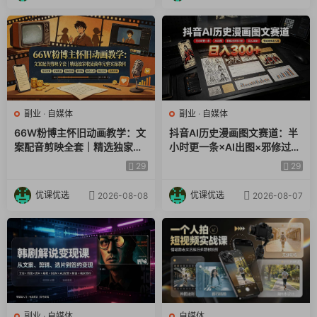
副业
·
自媒体
副业
·
自媒体
66W粉博主怀旧动画教学：文
抖音AI历史漫画图文赛道：半
案配音剪映全套｜精选独家收
小时更一条×AI出图×邪修过伙
徒商单完整实操教程
伴计划×日入300+，零成本快
29
29
速入局
优课优选
优课优选
2026-08-08
2026-08-07
副业
·
自媒体
自媒体