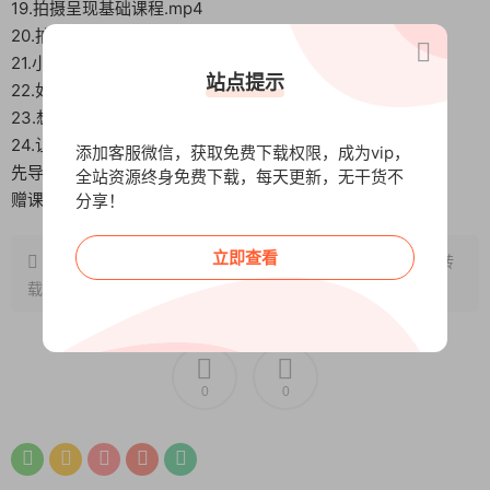
19.拍摄呈现基础课程.mp4
20.拍摄呈现进阶课程.mp4
21.小白的短视频剪辑必经之路-咩咩.mp4
站点提示
22.如何把产品卖爆的4P法则-咩咩.mp4
23.想要不踩坑必须要知道的平台规则-咩咩.mp4
24.让流量翻倍的DOU+投放策略-咩咩.mp4
添加客服微信，获取免费下载权限，成为vip，
先导课-2025.mp4
全站资源终身免费下载，每天更新，无干货不
赠课-直撬间搭建与玩法.mp4
分享！
立即查看
原文链接：
http://www.wangxunke.cn/zmt/11715.html
，转
载请注明出处~~~
0
0