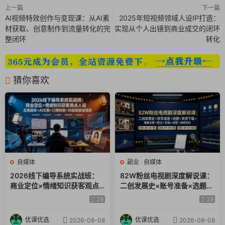
上一篇
下一篇
AI视频特效创作与变现课：从AI素
2025年短视频领域人设IP打造：
材获取、创意制作到流量转化的完
实现从个人出镜到商业成交的闭环
整闭环
转化
猜你喜欢
自媒体
副业
·
自媒体
2026线下编导系统实战班：
82W粉丝电视剧深度解说课：
商业定位×情绪知识获客观点
二创发展史×账号准备×选题×
人设五类脚本×AI文案×口播拍
资源下载×爆款文案×配音×剪
29
29
摄×抖加投放全链路
辑×封面×独家签约
优课优选
优课优选
2026-08-08
2026-08-08