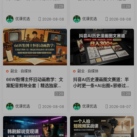
人设五类脚本×AI文案×口播拍
资源下载×爆款文案×配音×剪
29
29
104、2.6.5_从0开始建百人母婴种子用户群,
摄×抖加投放全链路
辑×封面×独家签约
106、2.6.7_活动转化功能类社群如何运营,
优课优选
优课优选
2026-08-08
2026-08-08
107、2.6.8_客户关系维护类社群如何运营,
108、2.7.1_零基础小白，如何迅速挖掘自身优势，找到切入点,
109、2.7.2_半路接手公众号，如何快速着手工作,
110、2.7.3_传统行业如何利用新媒体做推广营销,
111、2.8.1_不做睁眼瞎，做懂数据的新媒体运营,
112、2.8.2_新媒体矩阵搭建法，全网扩张你的影响力,
114、2.8.4.新媒体人进阶之路，从小白到大咖没那么难,
副业
·
自媒体
副业
·
自媒体
第1期第1章、导读.ppt
66W粉博主怀旧动画教学：文
抖音AI历史漫画图文赛道：半
第1期第1章、小结.ppt
案配音剪映全套｜精选独家收
小时更一条×AI出图×邪修过伙
第1期第7章案例：运营数据简报模板.ppt
徒商单完整实操教程
伴计划×日入300+，零成本快
29
29
速入局
第1期第八章导读.ppt
第1期第八章小结.ppt
优课优选
优课优选
2026-08-08
2026-08-07
第1期第二章导读.ppt
第1期第二章小结.ppt
第1期第六章导读.ppt
第1期第六章小结.ppt