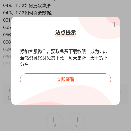
048、1.7.2如何提取数据,
049、1.7.3如何筛选数据,
051、1.7.5数据简报的撰写,
055、1.8.1如何找到免费低成本的渠道,
站点提示
056、1.8.2N种不花钱也能做的渠道推广方式,
058、1.9.1课程总结,
059、1.9.2运营经理的职业素养,
添加客服微信，获取免费下载权限，成为vip，
060、2.0.0第二期开刊词,
全站资源终身免费下载，每天更新，无干货不
061、2.1.1新媒体的现象、传播变化趋势,
分享！
062、2.1.2从微信到抖音，了解新媒体全貌,
阅读全文
066、2.1.6关于微信公众号运营的N个必知,
立即查看
067、2.1.7_盘点主流新媒体平台的小规则,
原文链接：
http://www.wangxunke.cn/zmt/12997.html
，转
068、2.2.1爽文or广告文，先搞清你写的是什么,
载请注明出处~~~
069、2.2.2_选题不易，如何选择合适的？,
070、2.2.3如何蹭热点及通过选题提高分享率,
071、2.2.4十四种标题套路，做个合格的标题党,
073、2.2.6_如何撰写一篇正经体（科普及新闻类）文章,
0
0
075、2.2.8_如何撰写一篇清单体（攻略集锦类）文章,