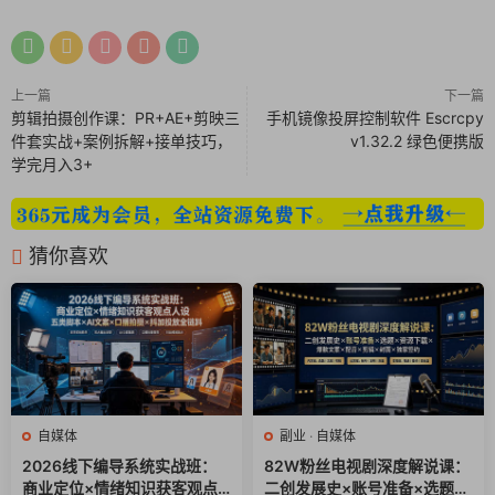
076、2.2.9_如何撰写一篇段子型（幽默搞笑类）文章,
082、2.3.3_10min快速搞定一篇微信公众号的文章排版,
083、2.3.4_快速搞定一张美图的正确姿势,
上一篇
下一篇
084、2.3.5_实操：如何不用PS快速作图,
剪辑拍摄创作课：PR+AE+剪映三
手机镜像投屏控制软件 Escrcpy
085、2.3.6_新媒体实用美学,
件套实战+案例拆解+接单技巧，
v1.32.2 绿色便携版
086、2.3.7_一年365天，日更周更没有话题怎么办,
学完月入3+
087、2.4.1_新媒体运营需要掌握的基础用户画像,
088、2.4.2_用户心理侧写（上）：不同年龄层的消费心理,
090、2.4.4_3步拆解活动运营模式：盘点资源_目的_流程,
猜你喜欢
091、2.4.5_做一份完美的活动策划案,
092、2.4.6_集赞类活动：砍价_拼团_集赞，一个套路搞定,
093、2.4.7_红包_抽奖类活动：你也能做支付宝锦鲤活动,
095、2.5.2_标签类活动：认同感和归属感打造,
097、2.5.4_知识讲座类活动：最流行好用的引流转化活动,
098、2.5.5_线下沙龙活动：一个万能套路帮你搞定,
100、2.6.1_自爆：断舍离，运营社群先自省,
自媒体
副业
·
自媒体
102、2.6.3_裂爆：传，每一个社群用户都是你的传播渠道,
2026线下编导系统实战班：
82W粉丝电视剧深度解说课：
商业定位×情绪知识获客观点
二创发展史×账号准备×选题×
103、2.6.4_如何基于微信公众号、社群做裂变活动,