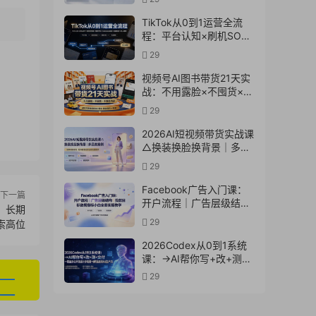
实操教学
TikTok从0到1运营全流
程：平台认知×刷机SOP×
指纹浏览器×爆款对标
29
×Kalodata选品×店铺后台
×达人建联
视频号AI图书带货21天实
战：不用露脸×不囤货×不
发愁内容，AI写文案做视
29
频挂小黄车，佣金
50%+爆单
2026AI短视频带货实战课
△换装换脸换背景｜多品
类案例｜矩阵橱窗运营全
29
套实操教学
Facebook广告入门课：
下一篇
开户流程｜广告层级结构
则，长期
｜投放目标数据指标小白
29
索高位
全套实操教学
2026Codex从0到1系统
课：→AI帮你写+改+测
+交付→覆盖办公开发设
29
计多场景→解锁高效AI生
产力