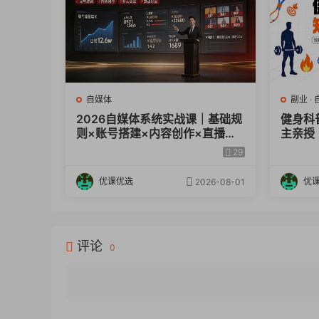
自媒体
副业
·
2026自媒体系统实战课｜基础规
健身科
则×账号搭建×内容创作×直播起
主亲授
号×投放实战，100+核心问题解
视频×
29
析
教学
优课优选
优
2026-08-01
评论
0