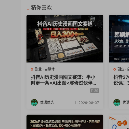
猜你喜欢
副业
·
自媒体
副业
·
抖音AI历史漫画图文赛道：半小
抖音2
时更一条×AI出图×邪修过伙伴计
说课：
划×日入300+，零成本快速入局
GM×
29
零基础
优课优选
优
2026-08-07