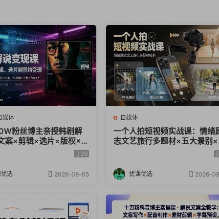
自媒体
自媒体
70W粉丝博主亲授韩剧解
一个人拍短视频实战课：情绪
文案×剪辑×选片×版权×B
志文艺旅行多题材×五大景别×
AU配音×封面×独家签约，
金构图×八大运镜，从拍摄到
29
到变现
高效创作
课优选
优课优选
2026-08-05
2026-08