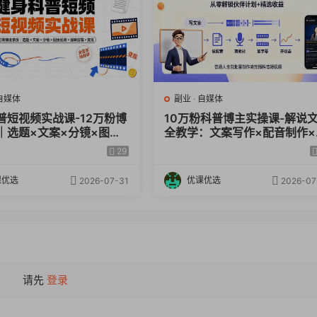
自媒体
副业
·
自媒体
普短视频实战课-12万粉博
10万粉科普博主实操课-解说
｜选题×文案×分镜×图生
全教学：文案写作×配音制作×
剪映剪辑×变现，全套落地
材剪辑×字幕预设，从零解锁
29
计划+精选收益
课优选
优课优选
2026-07-31
2026-07
请先
登录