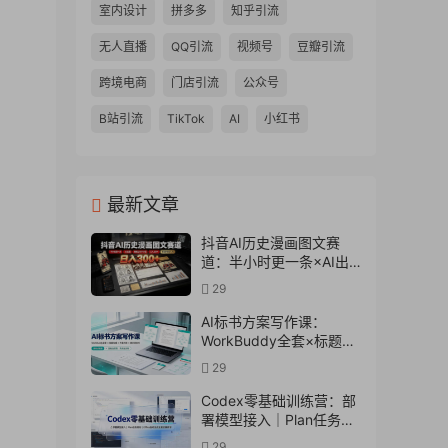
室内设计
拼多多
知乎引流
无人直播
QQ引流
视频号
豆瓣引流
跨境电商
门店引流
公众号
B站引流
TikTok
AI
小红书
最新文章
抖音AI历史漫画图文赛
道：半小时更一条×AI出
图×邪修过伙伴计划×日入
29
300+，零成本快速入局
AI标书方案写作课：
WorkBuddy全套×标题生
成×方案大纲×提示词技巧
29
×废标点检查×豆包流程
图，高效出方案
Codex零基础训练营：部
署模型接入｜Plan任务规
划｜Office自动生成全套
29