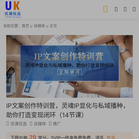
当前位置：
首页
自媒体
正文
IP文案创作特训营，灵魂IP显化与私域播种，
助你打造变现闭环（14节课）
优课优选
自媒体
推广
29
下载价格
学分，SVIP—终身免费免费，请先
登录