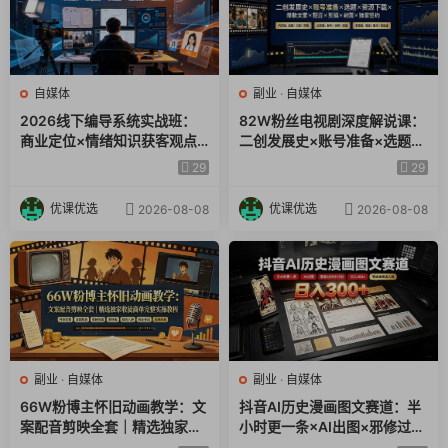
自媒体
副业
·
自媒体
2026线下编导系统实战班：
82W粉丝电视剧深度解说课：
商业定位×情绪知识获客观点
二创发展史×账号准备×选题×
人设五类脚本×AI文案×口播拍
资源下载×爆款文案×配音×剪
29
29
摄×抖加投放全链路
辑×封面×独家签约
优课优选
优课优选
2026-08-08
2026-08-08
副业
·
自媒体
副业
·
自媒体
66W粉博主怀旧动画教学：文
抖音AI历史漫画图文赛道：半
案配音剪映全套｜精选独家收
小时更一条×AI出图×邪修过伙
徒商单完整实操教程
伴计划×日入300+，零成本快