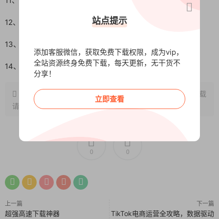
11、第六课：高维文案高手系统顶级思维.m4a
站点提示
12、第七课：高维文案高手教练必修课.m4a
13、共创结营（上）.mp4
添加客服微信，获取免费下载权限，成为vip，
全站资源终身免费下载，每天更新，无干货不
14、共创结曹（下）.mp4
分享！
原文链接：
http://www.wangxunke.cn/zmt/9611.html
，转载
立即查看
请注明出处~~~
0
0
上一篇
下一篇
超强高速下载神器
TikTok电商运营全攻略，数据驱动