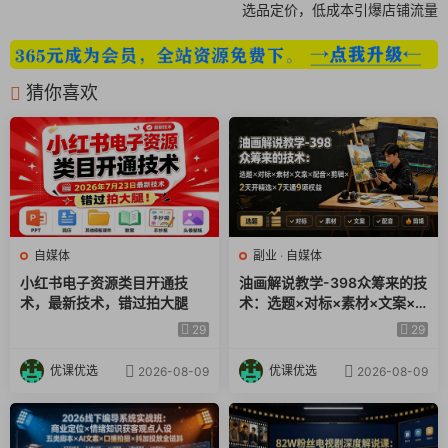
选品定价，低成本引爆店铺流量
猜你喜欢
自媒体
副业
·
自媒体
小红书电子资源类目开通技
油画解说教学-398众筹来的技
术，最新技术，错过拍大腿
术：选题×对标×素材×文案×
配音×剪辑×2天开精选×7天通
29
29
9项权益
优课优选
优课优选
2026-08-09
2026-08-09