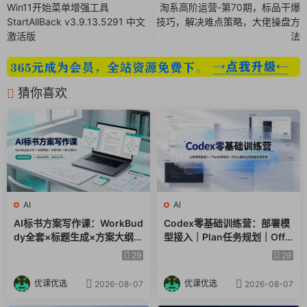
Win11开始菜单增强工具
淘系高阶运营-第70期，标品干爆
StartAllBack v3.9.13.5291 中文
技巧，解决难点策略，大佬操盘方
激活版
法
猜你喜欢
AI
AI
AI标书方案写作课：WorkBud
Codex零基础训练营：部署模
dy全套×标题生成×方案大纲×
型接入｜Plan任务规划｜Offic
提示词技巧×废标点检查×豆包
e自动生成全套实操教学
29
29
流程图，高效出方案
优课优选
优课优选
2026-08-07
2026-08-07