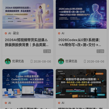
AI
·
副业
AI
2026AI短视频带货实战课△
2026Codex从0到1系统课：
换装换脸换背景｜多品类案例
→AI帮你写+改+测+交付→覆
｜矩阵橱窗运营全套实操教学
盖办公开发设计多场景→解锁
29
29
高效AI生产力
优课优选
优课优选
2026-08-06
2026-08-06
AI
AI