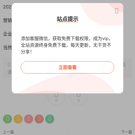
2025是AI应用元年仅掌握普通工具已远远不够
站点提示
营销从品牌导向转向效率导向AI是提升效率的关键
企业对人才的能力要求升级AI是我们的必备武器
添加客服微信，获取免费下载权限，成为vip，
全站资源终身免费下载，每天更新，无干货不
当然不止营销人可以学以下人员我也建议
分享！
原文链接：
http://www.wangxunke.cn/ai/11164.html
，转载
立即查看
请注明出处~~~
0
0
上一篇
下一篇