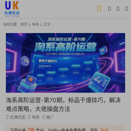
当前位置：
首页
电商
正文
淘系高阶运营-第70期，标品干爆技巧，解决
难点策略，大佬操盘方法
优课优选
电商
推广
29
下载价格
学分，SVIP—终身免费免费，请先
登录