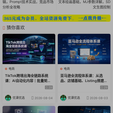
辑，Prompt技术实战，竞品市场
文本绘画基础，MJ参数详解，SD
分析全攻略
文生图控制
猜你喜欢
电商
电商
TikTok跨境出海全链路系统
亚马逊全流程体系课：从选
课：AI自动化内容｜批量矩阵
品、店铺基础、Listing搭建、
起号｜蓝海选品回款全链路出
FBA备货、后台操作到站内广
29
29
海实操课程
告全覆盖教学
优课优选
优课优选
2026-08-04
2026-08-03