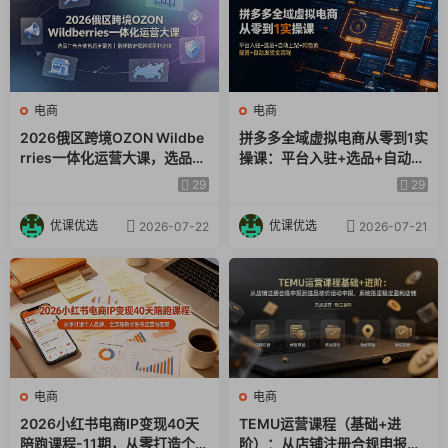
电商
电商
2026俄区跨境OZON Wildbe
拼多多全域虚拟电商从零到1实
rries一体化运营大课，选品广
操课：平台入驻+选品+自动上
告仓储售后全覆盖，搭建稳定
架+阿奇索配置+自动发货全流
29
29
俄跨境盈利店铺
程
优课优选
优课优选
2026-07-22
2026-07-21
电商
电商
2026小红书电商IP变现40天
TEMU运营课程（基础+进
陪跑课程-11期，从零打造个人
阶）：从店铺注册合规申报到