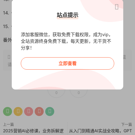
14.《标品干爆》层次逐级优化：7天打包优化法.mp4
站点提示
15.《标品干爆》4套标品从0到爆的合理抉择.mp4
添加客服微信，获取免费下载权限，成为vip，
番外篇：拼多多直通车终极推广.mp4
全站资源终身免费下载，每天更新，无干货不
分享！
原文链接：
http://www.wangxunke.cn/ds/11167.html
，转载
立即查看
请注明出处~~~
0
0
上一篇
下一篇
2025营销AI必修课，业务拆解逻
从入门到精通AI实战全攻略，GPT