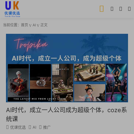
当前位置：
首页
AI
正文
AI时代，成立一人公司成为超级个体，coze系
统课
优课优选
AI
推广