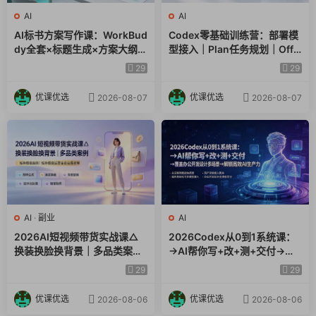
AI
AI
AI标书方案写作课：WorkBud
Codex零基础训练营：部署模
dy全套×标题生成×方案大纲×
型接入｜Plan任务规划｜Offic
提示词技巧×废标点检查×豆包
e自动生成全套实操教学
29
29
流程图，高效出方案
优课优选
优课优选
2026-08-07
2026-08-07
AI
·
副业
AI
2026AI短视频带货实战课△
2026Codex从0到1系统课：
换装换脸换背景｜多品类案例
→AI帮你写+改+测+交付→覆
｜矩阵橱窗运营全套实操教学
盖办公开发设计多场景→解锁
29
29
高效AI生产力
优课优选
优课优选
2026-08-06
2026-08-06