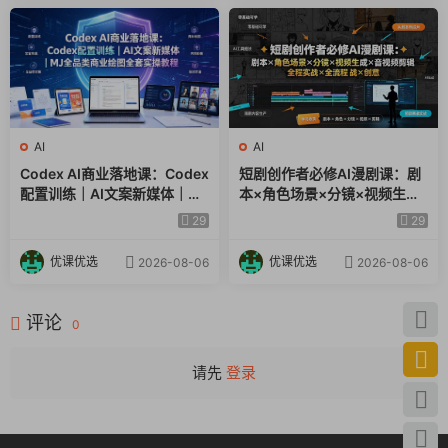
AI
AI
Codex AI商业落地课：Codex
短剧创作者必修AI漫剧课：剧
配置训练｜AI文案新媒体｜MJ
本×角色场景×分镜×视频生成
全品类商业绘图全套实操教程
×音视频剪辑×全流程实战×创
29
29
意短片拆解
优课优选
优课优选
2026-08-06
2026-08-06
评论
0
请先
登录