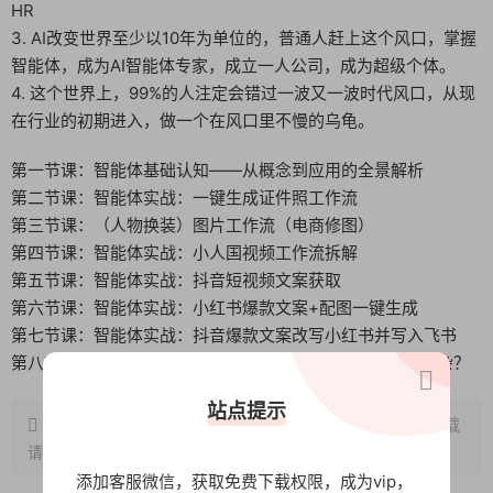
HR
3. AI改变世界至少以10年为单位的，普通人赶上这个风口，掌握
智能体，成为AI智能体专家，成立一人公司，成为超级个体。
4. 这个世界上，99%的人注定会错过一波又一波时代风口，从现
在行业的初期进入，做一个在风口里不慢的乌龟。
第一节课：智能体基础认知——从概念到应用的全景解析
第二节课：智能体实战：一键生成证件照工作流
第三节课：（人物换装）图片工作流（电商修图）
第四节课：智能体实战：小人国视频工作流拆解
第五节课：智能体实战：抖音短视频文案获取
第六节课：智能体实战：小红书爆款文案+配图一键生成
第七节课：智能体实战：抖音爆款文案改写小红书并写入飞书
第八节课：拆解火柴人智能体！原来它的“心理构造”这么复杂？
站点提示
原文链接：
http://www.wangxunke.cn/ai/11395.html
，转载
请注明出处~~~
添加客服微信，获取免费下载权限，成为vip，