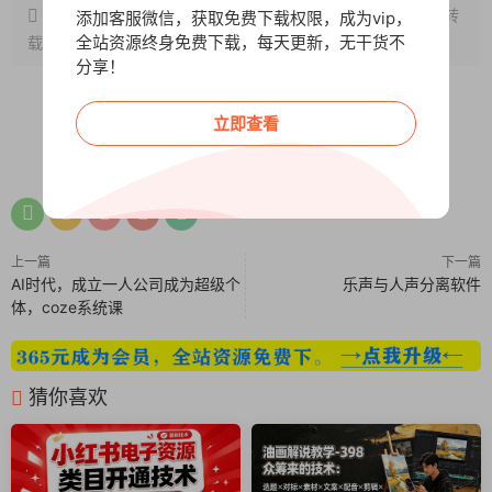
原文链接：
http://www.wangxunke.cn/zmt/11398.html
，转
添加客服微信，获取免费下载权限，成为vip，
全站资源终身免费下载，每天更新，无干货不
载请注明出处~~~
分享！
立即查看
0
0
上一篇
下一篇
AI时代，成立一人公司成为超级个
乐声与人声分离软件
体，coze系统课
猜你喜欢