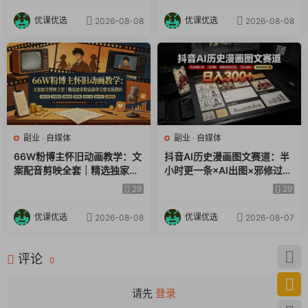
摄×抖加投放全链路
辑×封面×独家签约
优课优选
优课优选
2026-08-08
2026-08-08
副业
·
自媒体
副业
·
自媒体
66W粉博主怀旧动画教学：文
抖音AI历史漫画图文赛道：半
案配音剪映全套｜精选独家收
小时更一条×AI出图×邪修过伙
徒商单完整实操教程
伴计划×日入300+，零成本快
29
29
速入局
优课优选
优课优选
2026-08-08
2026-08-07
评论
0
请先
登录