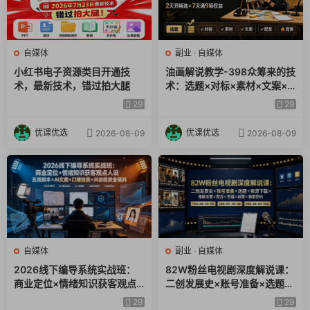
自媒体
副业
·
自媒体
小红书电子资源类目开通技
油画解说教学-398众筹来的技
术，最新技术，错过拍大腿
术：选题×对标×素材×文案×
配音×剪辑×2天开精选×7天通
29
29
9项权益
优课优选
优课优选
2026-08-09
2026-08-09
自媒体
副业
·
自媒体
2026线下编导系统实战班：
82W粉丝电视剧深度解说课：
商业定位×情绪知识获客观点
二创发展史×账号准备×选题×
人设五类脚本×AI文案×口播拍
资源下载×爆款文案×配音×剪
29
29