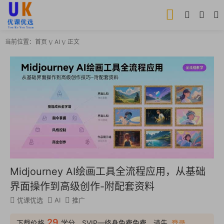
当前位置：
首页
AI
正文
Midjourney AI绘画工具全流程应用，从基础
界面操作到高级创作-附配套资料
优课优选
AI
推广
29
下载价格
学分，SVIP—终身免费免费，请先
登录