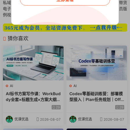
私域流量破冰术-8月：52页SOP
AI视频深度去重搬运神器 视频带货
电子书、11小时录音及10+实战案
v9.2.5 会员版
例视频
猜你喜欢
AI
AI
AI标书方案写作课：WorkBud
Codex零基础训练营：部署模
dy全套×标题生成×方案大纲×
型接入｜Plan任务规划｜Offic
提示词技巧×废标点检查×豆包
e自动生成全套实操教学
29
29
流程图，高效出方案
优课优选
优课优选
2026-08-07
2026-08-07