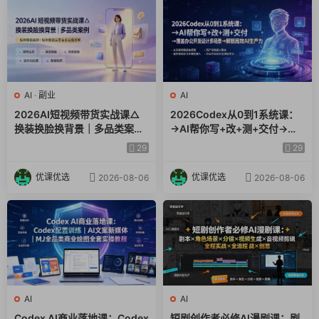
AI
·
副业
AI
2026AI短视频带货实战课△
2026Codex从0到1系统课：
换装换脸换背景｜多品类案例
→AI帮你写+改+测+交付→覆
｜矩阵橱窗运营全套实操教学
盖办公开发设计多场景→解锁
29
29
高效AI生产力
优课优选
优课优选
2026-08-06
2026-08-06
AI
AI
Codex AI商业落地课：Codex
短剧创作者必修AI漫剧课：剧