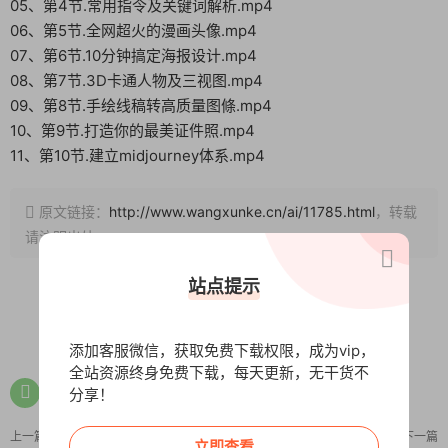
05、第4节.常用指令及关键词解析.mp4
06、第5节.全网超火的漫画头像.mp4
07、第6节.10分钟搞定海报设计.mp4
08、第7节.3D卡通人物及三视图.mp4
09、第8节.手绘线稿转高质量图條.mp4
10、第9节.打造你的最美证件照.mp4
11、第10节.建立midjourney体系.mp4
原文链接：
http://www.wangxunke.cn/ai/11785.html
，转载
请注明出处~~~
站点提示
0
0
添加客服微信，获取免费下载权限，成为vip，
全站资源终身免费下载，每天更新，无干货不
分享！
上一篇
下一篇
立即查看