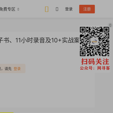
免费专区
登录
注册
子书、11小时录音及10+实战案例
推广
费，请先
登录