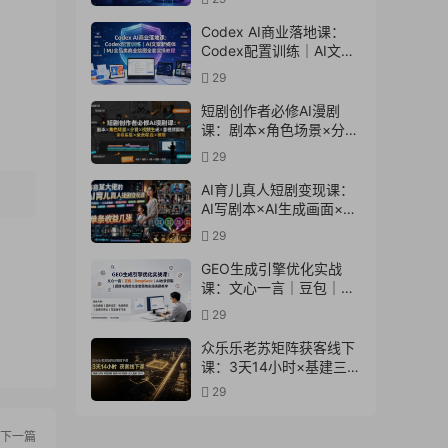
计多场景→解锁高效AI生
产力
Codex AI商业落地课：
Codex配置训练｜AI文案
新媒体｜MJ全品类商业绘
29
图全套实操教程
短剧创作者必修AI漫剧
课：剧本×角色场景×分镜
×视频生成×音视频剪辑×
29
全流程实战×创意短片拆
解
AI育儿真人短剧变现课：
AI写剧本×AI生成画面×零
成本产出×伙伴计划×分成
29
计划×光合计划×商单收徒
GEO生成引擎优化实战
课：文心一言｜豆包｜
DeepSeek｜AI收录抓取
29
｜品牌电商优化全套落地
实操教学
众乐乐老苏矩阵获客线下
课：3天14小时×基建三件
套×风控策略×抖音小红书
29
矩阵×无人直播×GEO
下一篇