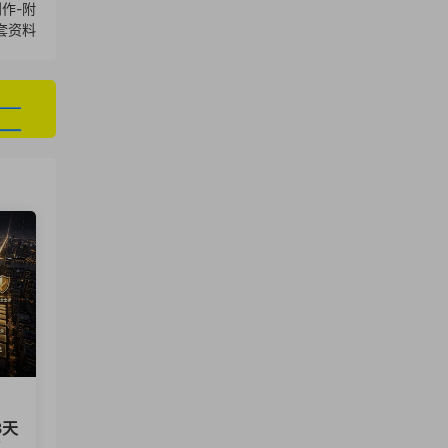
创作-附
套资料
3天