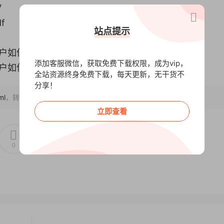
V
f
站点提示
户如何跟进-异议处理）（可借鉴）.pdf
添加客服微信，获取免费下载权限，成为vip，
户如何跟进-异议处理）（可借鉴）.xlsx
全站资源终身免费下载，每天更新，无干货不
分享！
ml
，转载请注明出处~~~
立即查看
0
0