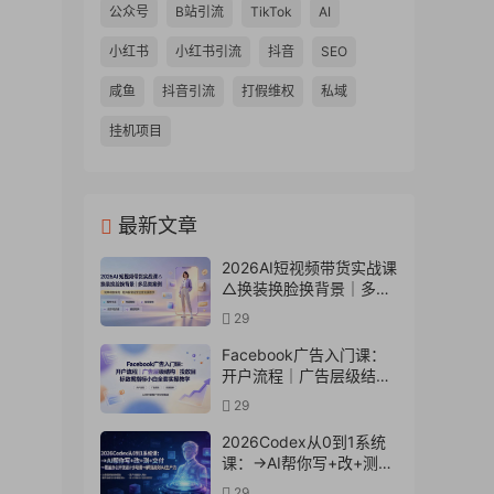
公众号
B站引流
TikTok
AI
小红书
小红书引流
抖音
SEO
咸鱼
抖音引流
打假维权
私域
挂机项目
最新文章
2026AI短视频带货实战课
△换装换脸换背景｜多品
类案例｜矩阵橱窗运营全
29
套实操教学
Facebook广告入门课：
开户流程｜广告层级结构
｜投放目标数据指标小白
29
全套实操教学
2026Codex从0到1系统
课：→AI帮你写+改+测
+交付→覆盖办公开发设
29