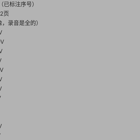
+（已标注序号）
2页
录像，录音是全的）
V
OV
V
V
OV
V
V
V
V
V