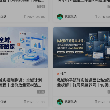
包｜DeepSeek｜AI收
14小时×基建三件套×风控策略
｜品牌电商优化全套落地
抖音小红书矩阵×无人直播×G
29
学
课优选
优课优选
2026-08-05
2026-08
推广
域实操陪跑课：全域计划
私域钩子矩阵实战课〓公私域
流程｜出价放量素材追投
量拆解｜账号风控养号｜18类
做视频数据选品全套落地教
流钩子｜AI工具成交全套教程
29
课优选
优课优选
2026-08-03
2026-07