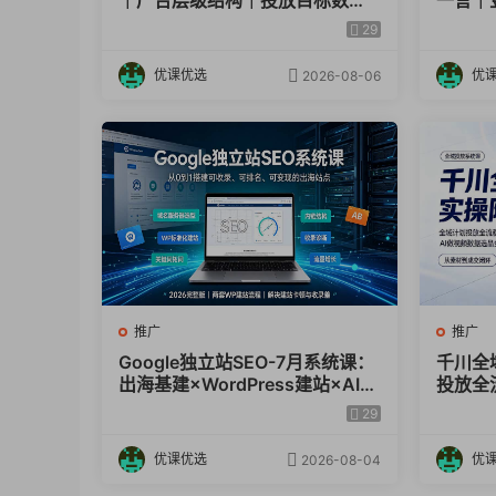
｜广告层级结构｜投放目标数据
一言｜豆
指标小白全套实操教学
录抓取
29
实操教
优课优选
优
2026-08-06
推广
推广
Google独立站SEO-7月系统课：
千川全
出海基建×WordPress建站×AI内
投放全
容生产×站内外优化×Search Co
｜AI
29
nsole×AdSense变现
程
优课优选
优
2026-08-04