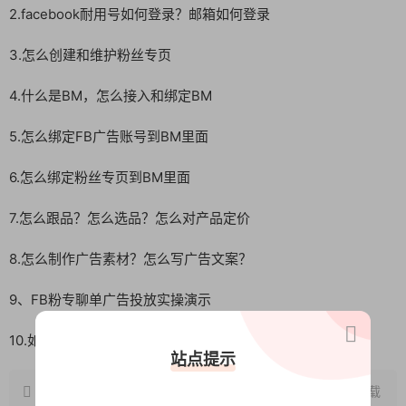
2.facebook耐用号如何登录？邮箱如何登录
3.怎么创建和维护粉丝专页
4.什么是BM，怎么接入和绑定BM
5.怎么绑定FB广告账号到BM里面
6.怎么绑定粉丝专页到BM里面
7.怎么跟品？怎么选品？怎么对产品定价
8.怎么制作广告素材？怎么写广告文案？
9、FB粉专聊单广告投放实操演示
10.如何选择FB广告受众
站点提示
原文链接：
http://www.wangxunke.cn/ds/12571.html
，转载