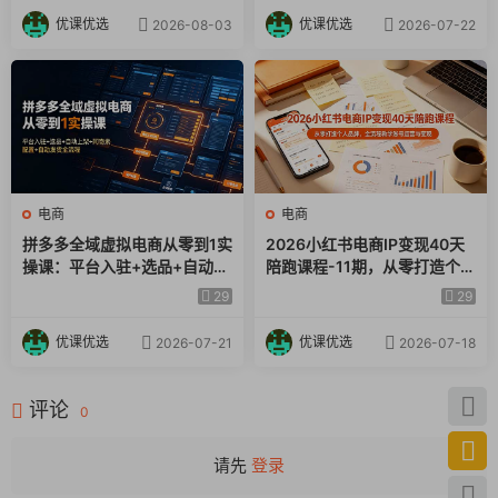
优课优选
优课优选
2026-08-03
2026-07-22
电商
电商
拼多多全域虚拟电商从零到1实
2026小红书电商IP变现40天
操课：平台入驻+选品+自动上
陪跑课程-11期，从零打造个人
架+阿奇索配置+自动发货全流
品牌，全流程教学账号运营与
29
29
程
变现
优课优选
优课优选
2026-07-21
2026-07-18
评论
0
请先
登录