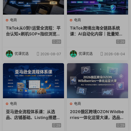
电商
电商
TikTok从0到1运营全流程：平
TikTok跨境出海全链路系统
台认知×刷机SOP×指纹浏览器
课：AI自动化内容｜批量矩阵
×爆款对标×Kalodata选品×店
起号｜蓝海选品回款全链路出
29
29
铺后台×达人建联
海实操课程
优课优选
优课优选
2026-08-07
2026-08-04
电商
电商
亚马逊全流程体系课：从选
2026俄区跨境OZON Wildbe
品、店铺基础、Listing搭建、
rries一体化运营大课，选品广
FBA备货、后台操作到站内广
告仓储售后全覆盖，搭建稳定
29
29
告全覆盖教学
俄跨境盈利店铺