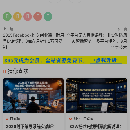
3-2.Coze虚拟商品自动发货.mp4
3-3.Coze搭建订餐客服培训专家.mp4
3-4.Coze搭建智能学生助教.mp4
上一篇
下一篇
2025Facebook粉专创业课，耐用
全平台无人直播课程：非实时防风
3-5.Coze搭建数据质检助手.mp4
号BM搭建，0库存月销1-2万可复
＋AI智播智剪＋多平台矩阵，9月
制
全套技术
3-6.Coze搭建情感陪聊数字人.mp4
3-7.Coze搭建企业AI数字员工.mp4
猜你喜欢
自媒体
副业
·
自媒体
2026线下编导系统实战班：
82W粉丝电视剧深度解说课：