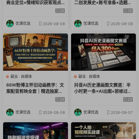
商业定位×情绪知识获客观点
二创发展史×账号准备×选题×
人设五类脚本×AI文案×口播拍
资源下载×爆款文案×配音×剪
29
29
摄×抖加投放全链路
辑×封面×独家签约
优课优选
优课优选
2026-08-08
2026-08-08
副业
·
自媒体
副业
·
自媒体
66W粉博主怀旧动画教学：文
抖音AI历史漫画图文赛道：半
案配音剪映全套｜精选独家收
小时更一条×AI出图×邪修过伙
徒商单完整实操教程
伴计划×日入300+，零成本快
29
29
速入局
优课优选
优课优选
2026-08-08
2026-08-07