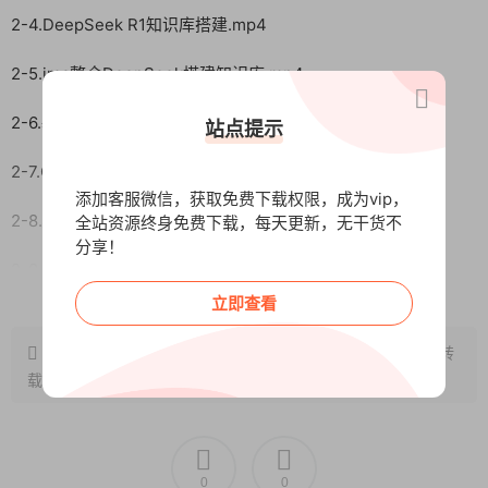
2-4.DeepSeek R1知识库搭建.mp4
2-5.ima整合DeepSeek搭建知识库.mp4
2-6.基于Coze空间全面提升生产力.mp4
站点提示
2-7.Coze搭建爆款文案创作助手.mp4
添加客服微信，获取免费下载权限，成为vip，
2-8.Coze搭建产品卖点提炼助手.mp4
全站资源终身免费下载，每天更新，无干货不
分享！
2-9.Coze开发网页数据采集助手.mp4
阅读全文
立即查看
2-10.Coze搭建电商售后客服.mp4
原文链接：
http://www.wangxunke.cn/zmt/12574.html
，转
L3 智能体商业级项目实战
载请注明出处~~~
小节共7个
3-1.Coze搭建股票分析智能体.mp4
0
0