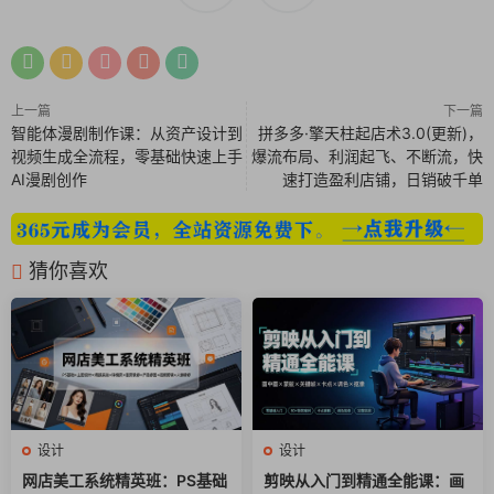
16.剪辑基础-3添加音乐的几种方法.mov
17.剪辑基础-4添加文字歌词.mov
18.剪辑基础-5调色和滤镜的使用.mov
19.剪辑基础-6画中国.mov
上一篇
下一篇
智能体漫剧制作课：从资产设计到
拼多多·擎天柱起店术3.0(更新)，
20.剪辑基础-7蒙版.mov
视频生成全流程，零基础快速上手
爆流布局、利润起飞、不断流，快
21.剪辑基础-8关键帧的基础使用.mov
AI漫剧创作
速打造盈利店铺，日销破千单
22.剪辑基础-9抠像.mov
23.剪辑基础-10卡点.mov
24.剪辑基础-11比例.mov
猜你喜欢
25.剪辑基础-12变速.mov
26.剪辑基础-13特效.mov
27.剪辑基础-14转场.mov
28.剪辑基础-15混合模式.mov
29.剪辑基础-16不透明度双重曝光复古氛围感.mov
30.剪辑基础-17怎么保证视频高清.mov
31.剪辑基础-18文本配音的方法.mov
设计
设计
32.剪辑基础-19封面的制作.mov
网店美工系统精英班：PS基础
剪映从入门到精通全能课：画