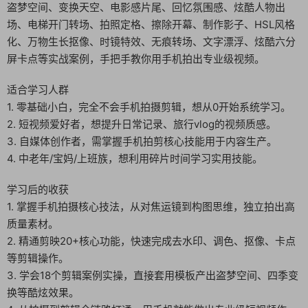
盗梦空间、变换天空、电影感片尾、回忆氛围感、炫酷人物出
场、电梯开门转场、拍照定格、擦除开幕、制作影子、HSL风格
化、万物生长抠像、时镜特效、无痕转场、文字漂浮、炫酷六分
屏卡点等实战案例，手把手教你用手机拍出专业级视频。
适合学习人群
1. 零基础小白，完全不会手机拍摄剪辑，想从0开始系统学习。
2. 短视频爱好者，想提升日常记录、旅行vlog的视频质感。
3. 自媒体创作者，需掌握手机拍剪核心技能用于内容生产。
4. 中老年/宝妈/上班族，想利用碎片时间学习实用技能。
学习后的收获
1. 掌握手机拍摄核心技法，从对焦运镜到构图思维，独立拍出高
质量素材。
2. 精通剪映20+核心功能，快速完成去水印、调色、抠像、卡点
等剪辑操作。
3. 学会18个剪辑案例实操，直接套用模板产出盗梦空间、四季变
换等酷炫效果。