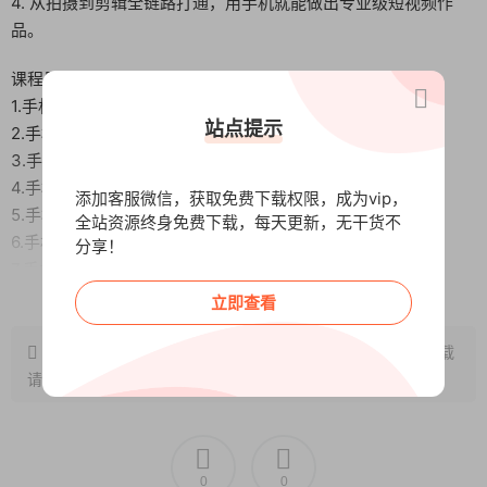
4. 从拍摄到剪辑全链路打通，用手机就能做出专业级短视频作
品。
课程目录：
1.手机摄影入门-第1节（手机拍摄视频先导课）.mp4
站点提示
2.手机摄影入门-第2节（构建你的拍摄思維）.mp4
3.手机摄影入门-第3节（选择横屏还是竖屏拍摄）.mp4
4.手机摄影入门-第4节（视频到底要拍多长合适？）.mp4
添加客服微信，获取免费下载权限，成为vip，
5.手机摄影入门-第5节（手机设置与对焦）.mp4
全站资源终身免费下载，每天更新，无干货不
6.手机摄影入门-第6节（人物景别的正确拍摄）.mp4
分享！
7.手机摄影入门-第7节（手机运镜）.mp4
阅读全文
8.手机摄影入门-第8节-1（对角线和引导线构图）.mp4
立即查看
9.手机摄影入门-第8节-2（居中构图和三分法构图）.mp4
10.手机摄影入门-第9节（镜头结构化思维）.mp4
原文链接：
http://www.wangxunke.cn/sj/13828.html
，转载
11.手机摄影入门-第10节（博物馆拍摄）.mp4
请注明出处~~~
12.手机摄影入门-第11节（成片剪辑）.mp4
13.手机摄影入门-第12节-博物馆成片.mp4
14.剪辑基础-1认识剪映.mov
0
0
15.剪辑基础-2如何去水印.mov