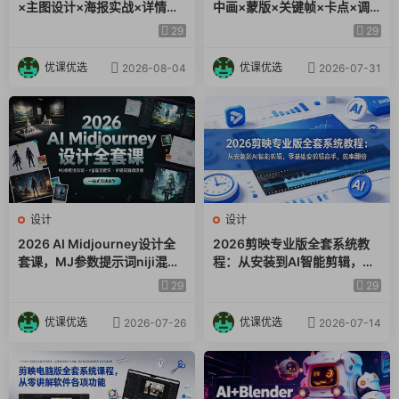
33.剪辑基础-20AI特效之灵魂画手.mov
×主图设计×海报实战×详情页
中画×蒙版×关键帧×卡点×调
34.剪辑室例实操-21四分屏之春夏秋冬.mov
×首页装修×产品修图×视频剪
色×抠像，一站式掌握剪辑核
29
29
辑×人像精修。
心技能
35.剪辑案例实操-22蒙版之盗梦空间.mov
36.剪辑案例实操-23蒙版之变换天空.mov
优课优选
优课优选
2026-08-04
2026-07-31
37.剪辑案例实操-24关键帧之电影感片尾文字滚动.mov
38.剪辑案例实操-25抠像之回忆氛围感mov
39.剪辑案例实操-26抠條之炫酷人物出场介绍.mov
40.剪辑案例实操-27转场之电梯开门转场.mov
41.剪辑案例实操-28转场之拍照定格转场，mov
42.剪辑案例实操-29混合模式之擦除开幕效果，mov
设计
设计
43.剪辑案例实操-30用蒙版制作影子.mov
2026 AI Midjourney设计全
2026剪映专业版全套系统教
44.剪辑案例实操-31风格化调色之HSL应用.mov
套课，MJ参数提示词niji混图
程：从安装到AI智能剪辑，零
45.剪辑案例实操-32万物生长抠條画中画.mov
教学，IP建筑游戏原画一站式
基础变剪辑高手，效率翻倍
29
29
46.剪辑案例实操-33時镜特效之四季变换.mov
实战教学
47.剪辑案例实操-34无痕转场.mov
优课优选
优课优选
2026-07-26
2026-07-14
48.剪辑案例实操-35人走过字出现，mov
49.剪辑案例实操-36文字漂浮效果.mov
50.剪辑案例实操-37炫酷六分屏卡点.mov