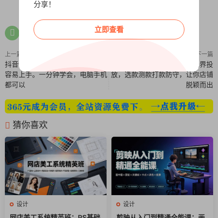
分享！
0
0
立即查看
上一篇
下一篇
抖音快递项目，简单易操作，小白
淘系电商实战宝典：万相台无界投
容易上手。一分钟学会，电脑手机
放，选款测款打款防守，让你店铺
都可以
脱颖而出
猜你喜欢
设计
设计
网店美工系统精英班：PS基础
剪映从入门到精通全能课：画