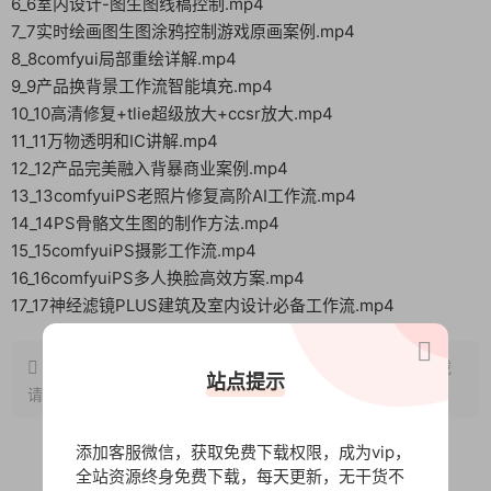
6_6室内设计-图生图线稿控制.mp4
7_7实时绘画图生图涂鸦控制游戏原画案例.mp4
8_8comfyui局部重绘详解.mp4
9_9产品换背景工作流智能填充.mp4
10_10高清修复+tlie超级放大+ccsr放大.mp4
11_11万物透明和IC讲解.mp4
12_12产品完美融入背暴商业案例.mp4
13_13comfyuiPS老照片修复高阶AI工作流.mp4
14_14PS骨骼文生图的制作方法.mp4
15_15comfyuiPS摄影工作流.mp4
16_16comfyuiPS多人换脸高效方案.mp4
17_17神经滤镜PLUS建筑及室内设计必备工作流.mp4
原文链接：
http://www.wangxunke.cn/sj/8445.html
，转载
站点提示
请注明出处~~~
添加客服微信，获取免费下载权限，成为vip，
全站资源终身免费下载，每天更新，无干货不