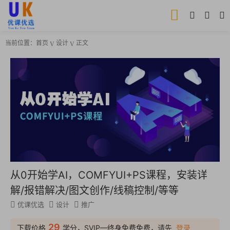
当前位置：
首页
设计
正文
从0开始学AI，COMFYUI+PS课程，安装详
解/报错解决/图文创作/线稿控制/等等
优课优选
设计
推广
29
下载价格
学分，SVIP—终身免费免费，请先
登录