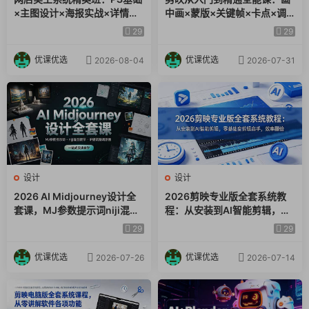
×主图设计×海报实战×详情页
中画×蒙版×关键帧×卡点×调
×首页装修×产品修图×视频剪
色×抠像，一站式掌握剪辑核
29
29
辑×人像精修。
心技能
优课优选
优课优选
2026-08-04
2026-07-31
设计
设计
2026 AI Midjourney设计全
2026剪映专业版全套系统教
套课，MJ参数提示词niji混图
程：从安装到AI智能剪辑，零
教学，IP建筑游戏原画一站式
基础变剪辑高手，效率翻倍
29
29
实战教学
优课优选
优课优选
2026-07-26
2026-07-14