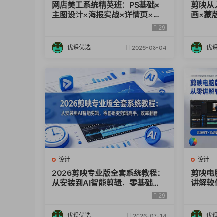
网店美工系统精英班：PS基础×
剪映从
主图设计×海报实战×详情页×首
画×蒙
页装修×产品修图×视频剪辑×人
像，一
28 第十八课:ComfyUISDXL线稿控制工作流(
29
像精修。
优课优选
优
2026-08-04
29 第十九课:ComfyUlSDXL线稿控制工作流(C
30 第二十课:ComfyUISDXL线稿+深度控制出
31 第二十一课:ComfyUlSDXL毛坯房室内出
32 第二十二课:ComfyUISDXL老房改造高级
设计
设计
2026剪映专业版全套系统教程：
剪映电
33 第二十三课:Comfyui全屋定制-柜体出图.
从安装到AI智能剪辑，零基础变
讲解软
剪辑高手，效率翻倍
战案例
29
34 第二十四课:Comfyui–IPAdapter材质转
优课优选
优
2026-07-14