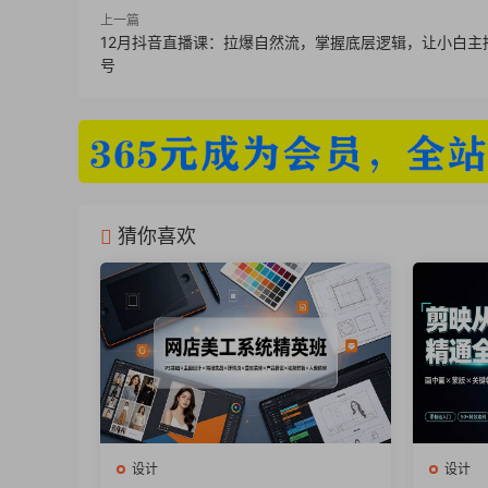
上一篇
20 第十课:ComfyUISDXL同部修改三种方法
12月抖音直播课：拉爆自然流，掌握底层逻辑，让小白主
号
21 第十一课:ComfyUISDXL同部修改三种方
22 第十二课:ComfyUlSDXLlora基础搭建.m
23 第十三课:ComfyUlSDXL放大图片 .mp4
猜你喜欢
24 第十四课:ComfyUISDXL放大图片20版本
25 第十五课:ComfyUISDXL线稿控制工作流,
26 第十六课:ComfyUISDXL线稿控制工作流
设计
设计
27 第十七课:ComfyUISDXL线稿控制工作流