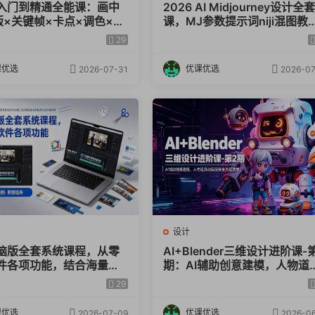
入门到精通全能课：画中
2026 AI Midjourney设计全
版×关键帧×卡点×调色×抠
课，MJ参数提示词niji混图教
站式掌握剪辑核心技能
学，IP建筑游戏原画一站式实
Lora改风格).mp4
29
教学
课优选
优课优选
2026-07-31
2026-07
anny).mp4
图 ,mp4
图实战,mp4
工作流,mp4
设计
脑版全套系统课程，从零
AI+Blender三维设计进阶课-
mp4
件各项功能，结合海量实
期：AI辅助创意建模，人物道
培养专业剪辑思维
动画渲染全流程教学
29
移工作流 ,mp4
课优选
优课优选
2026-07-09
2026-06