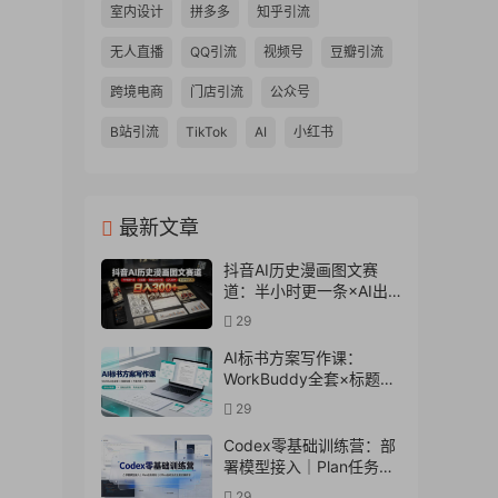
室内设计
拼多多
知乎引流
无人直播
QQ引流
视频号
豆瓣引流
跨境电商
门店引流
公众号
B站引流
TikTok
AI
小红书
最新文章
抖音AI历史漫画图文赛
道：半小时更一条×AI出
图×邪修过伙伴计划×日入
29
300+，零成本快速入局
AI标书方案写作课：
WorkBuddy全套×标题生
成×方案大纲×提示词技巧
29
×废标点检查×豆包流程
图，高效出方案
Codex零基础训练营：部
署模型接入｜Plan任务规
划｜Office自动生成全套
29