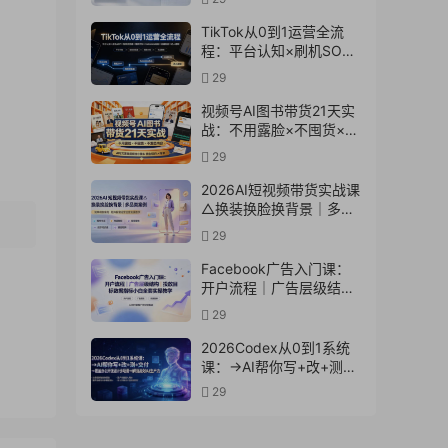
实操教学
TikTok从0到1运营全流
程：平台认知×刷机SOP×
指纹浏览器×爆款对标
29
×Kalodata选品×店铺后台
×达人建联
视频号AI图书带货21天实
战：不用露脸×不囤货×不
发愁内容，AI写文案做视
29
频挂小黄车，佣金
50%+爆单
2026AI短视频带货实战课
△换装换脸换背景｜多品
类案例｜矩阵橱窗运营全
29
套实操教学
Facebook广告入门课：
开户流程｜广告层级结构
｜投放目标数据指标小白
29
全套实操教学
2026Codex从0到1系统
课：→AI帮你写+改+测
+交付→覆盖办公开发设
29
计多场景→解锁高效AI生
产力