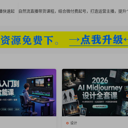
上.mp4
播快速起
自然流直播带货课程，结合微付费起号，打造运营主播，提升
法下,mp4
p4
,mp4
mp4
(增加细节).mp4
设计
(增加细节方法2).mp4