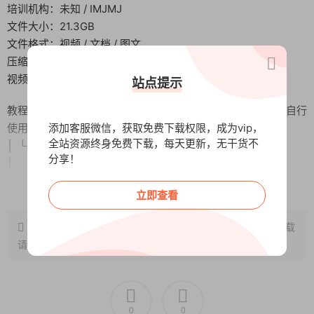
培训机构：未知 / IMJMJ
文件大小：21.3GB
文件格式：视频 / 文档 / 图文
压缩软件：7ZIP
视频播放：完美解码 / potplayer / QQ影音
站点提示
教程目录【注意：资料内容的标题为原始英文 文档暂无翻译 自行
添加客服微信，获取免费下载权限，成为vip，
使用AI翻译就行】
全站资源终身免费下载，每天更新，无干货不
│ └─信息磁吸回旋镖
分享！
│ ├─01-从此开始：新成员欢迎
│ │ │ 01-新成员请先看此处.mp4
阅读全文
立即查看
│ │ │ 01-新成员请先看此处.pdf
│ │ │ 02-Reviewlyai – 白标软件概述.mp4
原文链接：
http://www.wangxunke.cn/tg/13474.html
，转载
│ │ │ 02-Reviewlyai – 白标软件概述.pdf
请注明出处~~~
│ │ │ 03-我的最佳方案 – 成功流程.mp4
│ │ │ 03-我的最佳方案 – 成功流程.pdf
│ │ │
│ │ ├─04-新的Reviewlyai代理商从此开始
0
0