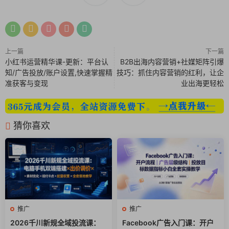
│ │ │ 01-第一步 – 培训支持与A2P设置.mp4
│ │ │ 01-第一步 – 培训支持与A2P设置.pdf
│ │ │ 02-Reviewly代理商Twilio A2P 2.pdf
│ │ │ 02-Reviewly超级管理员API文档.docx
上一篇
下一篇
│ │ │ 02-ReviewlyAi地点API文档.docx
小红书运营精华课-更新：平台认
B2B出海内容营销+社媒矩阵引爆
│ │ │ 02-ReviewlyAi经销商API文档.docx
知/广告投放/账户设置,快速掌握精
技巧：抓住内容营销的红利，让企
│ │ │ 03-白标代理商设置第一步.mp4
准获客与变现
业出海更轻松
│ │ │
│ │ ├─05-代理商级别培训
│ │ │ 01-初始代理商设置 – 概述.mp4
猜你喜欢
│ │ │ 01-初始代理商设置 – 概述.pdf
│ │ │ 02-订阅模块设置.mp4
│ │ │ 02-订阅模块设置.pdf
│ │ │ 03-审阅设备订阅.mp4
│ │ │ 03-审阅设备订阅.pdf
│ │ │ 04-多地点管理.mp4
│ │ │ 04-多地点管理.pdf
推广
推广
│ │ │ 05-设备设置与管理.mp4
2026千川新规全域投流课：
Facebook广告入门课：开户