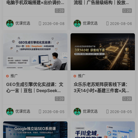
电脑手机双端搭建×出价调价×
流程｜广告层级结构｜投放目
│ │ │ 05-设备设置与管理.pdf
素材优化×赔付卡点×起量权重
标数据指标小白全套实操教学
29
29
│ │ │ 06-销售与管理设备.mp4
×全套落地教学
│ │ │ 06-销售与管理设备.pdf
优课优选
优课优选
2026-08-08
2026-08-06
│ │ │ 07-成交的三个简单选项.mp4
│ │ │ 07-成交的三个简单选项.pdf
│ │ │ 08-远程成交的三个简单策略.mp4
│ │ │ 08-远程成交的三个简单策略.pdf
│ │ │ 09-中级方案 – 无需Twilio即可工作.mp4
│ │ │ 09-中级方案 – 无需Twilio即可工作.pdf
│ │ │ 09-Reviewlyai中级代理商地点账户.pdf
推广
推广
│ │ │
GEO生成引擎优化实战课：文
众乐乐老苏矩阵获客线下课：
│ │ └─06-中级方案 – 无需Twilio即可工作
心一言｜豆包｜DeepSeek｜
3天14小时×基建三件套×风控
│ │ │ 01-设置你的第一个地点.mp4
AI收录抓取｜品牌电商优化全
策略×抖音小红书矩阵×无人直
29
29
套落地实操教学
播×GEO
│ │ │ 01-设置你的第一个地点.pdf
│ │ │ 02-反馈请求设置.mp4
优课优选
优课优选
2026-08-05
2026-08-05
│ │ │ 02-反馈请求设置.pdf
│ │ │ 03-销售与营销材料.mp4
│ │ │ 03-销售与营销材料.pdf