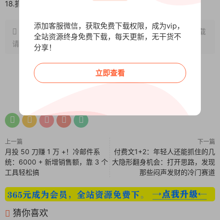
18.抓住内容营销社媒矩阵红利.mp4
添加客服微信，获取免费下载权限，成为vip，
原文链接：
http://www.wangxunke.cn/tg/13477.html
，转载
全站资源终身免费下载，每天更新，无干货不
请注明出处~~~
分享！
立即查看
0
0
上一篇
下一篇
月投 50 刀赚 1 万 +！冷邮件系
付费文1+2：年轻人还能抓住的几
统：6000 + 新增销售额，靠 3 个
大隐形翻身机会：打开思路，发现
工具轻松搞
那些闷声发财的冷门赛道
猜你喜欢