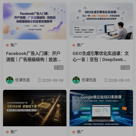
推广
推广
Facebook广告入门课：开户
GEO生成引擎优化实战课：文
流程｜广告层级结构｜投放目
心一言｜豆包｜DeepSeek｜
标数据指标小白全套实操教学
AI收录抓取｜品牌电商优化全
29
29
套落地实操教学
优课优选
优课优选
2026-08-06
2026-08-05
推广
推广