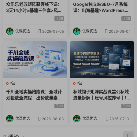
众乐乐老苏矩阵获客线下课：
Google独立站SEO-7月系统
3天14小时×基建三件套×风控
课：出海基建×WordPress建
策略×抖音小红书矩阵×无人直
站×AI内容生产×站内外优化×
29
29
播×GEO
Search Console×AdSense
变现
优课优选
优课优选
2026-08-05
2026-08-04
推广
推广
千川全域实操陪跑课：全域计
私域钩子矩阵实战课〓公私域
划投放全流程｜出价放量素材
流量拆解｜账号风控养号｜18
追投｜AI做视频数据选品全套
类引流钩子｜AI工具成交全套
29
29
落地教程
教程
优课优选
优课优选
2026-08-03
2026-07-31