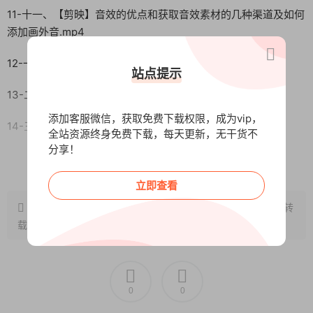
11-十一、【剪映】音效的优点和获取音效素材的几种渠道及如何
添加画外音.mp4
12-一、【拍摄技巧】八个技巧用手拍出稳定视频.mp4
站点提示
13-二、【拍摄技巧】常用运镜拍摄技巧(一).mp4
添加客服微信，获取免费下载权限，成为vip，
14-三、【拍摄技巧】常用运镜拍摄技巧(二).mp4
全站资源终身免费下载，每天更新，无干货不
分享！
15-四、【拍摄技巧】常用运镜拍摄技巧(三).mp4
阅读全文
立即查看
16-五、【拍摄技巧】常用运镜拍摄技巧(四).mp4
原文链接：
http://www.wangxunke.cn/zmt/10330.html
，转
17-【分享】运镜技巧效果视频.mp4
载请注明出处~~~
18-一、【创意拍摄】如何拍摄制作雷神电击视频.mp4
19-【分享】雷神电击.mp4
0
0