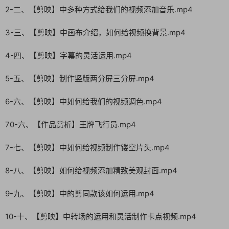
2-二、【剪映】中多种方式给我们的视频添加音乐.mp4
3-三、【剪映】中画布介绍，如何给视频换背景.mp4
4-四、【剪映】字幕的灵活运用.mp4
5-五、【剪映】制作竖版两分屏三分屏.mp4
6-六、【剪映】中如何给我们的视频调色.mp4
70-六、【作品赏析】王牌飞行员.mp4
7-七、【剪映】中如何给视频制作镂空片头.mp4
8-八、【剪映】如何给视频添加精致美观封面.mp4
9-九、【剪映】中的剪同款该如何运用.mp4
10-十、【剪映】中转场的运用和灵活制作卡点视频.mp4