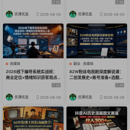
配音×剪辑×2天开精选×7天通
30-七、【创意拍摄】延时摄影与慢动作拍摄技巧与运用.mp4
29
29
9项权益
31-【分享】延时摄影作品欣赏.mp4
优课优选
优课优选
2026-08-09
2026-08-09
32-八、【创意拍摄】分镜头讲述个人MV拍摄.mp4
33-【分享】个人MV拍摄.mp4
34-九、【创意拍摄】简单VLOG创作.mp4
自媒体
副业
·
自媒体
35-【分享】vlog成片.mp4
2026线下编导系统实战班：
82W粉丝电视剧深度解说课：
商业定位×情绪知识获客观点
二创发展史×账号准备×选题×
36-十、【创意拍摄】如何给自己的视频制作片尾.mp4
人设五类脚本×AI文案×口播拍
资源下载×爆款文案×配音×剪
29
29
摄×抖加投放全链路
辑×封面×独家签约
37-十一、【创意拍摄】如何制作创意变身术.mp4
优课优选
优课优选
2026-08-08
2026-08-08
38-【分享】创意变身术.mp4
39-【作品赏析】镜头拍摄学习1.mp4