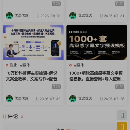
直播起号×投放实战，100+核
×图生视频×剪映剪辑×变现，
29
29
心问题解析
全套落地教学
优课优选
优课优选
2026-08-01
2026-07-31
副业
·
自媒体
自媒体
10万粉科普博主实操课-解说
1000+剪映高级感字幕文字预
文案全教学：文案写作×配音
设模板，直接套用+导入使用
制作×素材剪辑×字幕预设，从
教程
29
29
零解锁伙伴计划+精选收益
优课优选
优课优选
2026-07-30
2026-07-26
评论
0