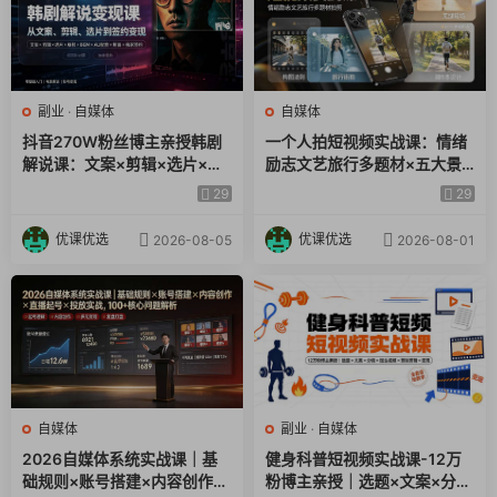
副业
·
自媒体
自媒体
抖音270W粉丝博主亲授韩剧
一个人拍短视频实战课：情绪
解说课：文案×剪辑×选片×版
励志文艺旅行多题材×五大景
权×BGM×AU配音×封面×独家
别×黄金构图×八大运镜，从拍
29
29
签约，零基础到变现
摄到成片高效创作
优课优选
优课优选
2026-08-05
2026-08-01
自媒体
副业
·
自媒体
2026自媒体系统实战课｜基
健身科普短视频实战课-12万
础规则×账号搭建×内容创作×
粉博主亲授｜选题×文案×分镜