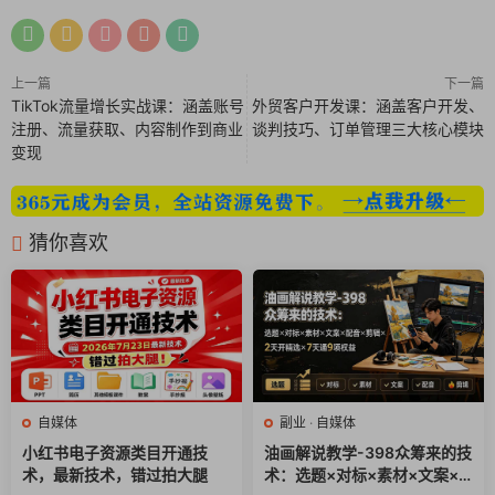
1.矩阵账号：通过打造矩阵账号，在小红书上累计粉丝15万，变
现近1000万。
2.案例分享：分享了多个成功案例，包括通过短视频在15天内达
上一篇
下一篇
到100万播放量的账号。
TikTok流量增长实战课：涵盖账号
外贸客户开发课：涵盖客户开发、
注册、流量获取、内容制作到商业
谈判技巧、订单管理三大核心模块
小红书平台定位
变现
1.平台商业模式：小红书的商业模式相对清晰，尚未进入付费阶
段，流量免费。
2.账号定位：强调小红书账号定位应针对有产品的人，通过产品
猜你喜欢
在平台上精准获客。
3.引流方法：避免违规引流，通过合规的方式引流精准用户到私
域。
正确的起号模型
1.五种起号模型：博主变现模型、咨询师引流模型、电商带货模
型、同城获客模型和高客单价服务模型。
自媒体
副业
·
自媒体
2.博主变现模型：适合没有产品的人，通过接广告变现。
小红书电子资源类目开通技
油画解说教学-398众筹来的技
3.咨询师引流模型：适合有高客单价产品的咨询师，通过引流到
术，最新技术，错过拍大腿
术：选题×对标×素材×文案×