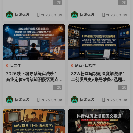
配音×剪辑×2天开精选×7天通
私域变现。
29
29
9项权益
4.电商带货模型：适合有实体产品的商家，通过内容带货变现。
优课优选
优课优选
2026-08-09
2026-08-09
5.同城获客模型：适合实体商家，通过内容引流到本地店铺。
6.高客单价服务模型：适合完全不做内容，通过投流直接获客变
现。
博主起号方法
1.垂直定位：选择垂直定位，避免红海赛道，通过细分赛道获得
精准粉丝。
自媒体
副业
·
自媒体
2.高频原创：保持高频更新，原创内容为主，合规变现。
2026线下编导系统实战班：
82W粉丝电视剧深度解说课：
3.爆款内容：追热点找爆款内容，选题一定是七天之内的爆款。
商业定位×情绪知识获客观点
二创发展史×账号准备×选题×
4.日更保证：至少一周四更，利用系统算法增加曝光。
人设五类脚本×AI文案×口播拍
资源下载×爆款文案×配音×剪
29
29
摄×抖加投放全链路
辑×封面×独家签约
咨询师起号方法
优课优选
优课优选
2026-08-08
2026-08-08
1.小切口痛点：选择小切口定位，切中用户痛点，避免女性成长
等泛泛赛道。
2.内容痛点公式：在爆款内容中加入钩子，引导用户引流到私
域。
3.完整链路：前端引流品和后端利润品，确保整个变现链路完