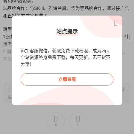
务和BP融资等。
3.品牌合作：与SK-II、雅诗兰黛、华为等品牌合作，通过接广告
和直播等方式实现收入。
转型IP打造老师
站点提示
1.选择IP打造：发现网感对于互联网内容的重要性，并转型为IP打
造老师。
添加客服微信，获取免费下载权限，成为vip，
2.帮助学员获客：通过帮助学员在平台上获客，实现广告变现、
全站资源终身免费下载，每天更新，无干货不
直播变现和引流变现。
分享！
3.选择比努力重要：强调选择的重要性，认为没有哪个IP是不能
阅读全文
通过三个月做起来的，除非个人不努力。
立即查看
团队荣誉与奖项
原文链接：
http://www.wangxunke.cn/zmt/12075.html
，转
1.第三方平台认可：获得了第三方平台如天下秀和微博易的认可
载请注明出处~~~
和奖项。
2.小红书官方认证：团队成员获得了小红书官方的电商认证讲师
称号。
0
0
矩阵账号与变现成果