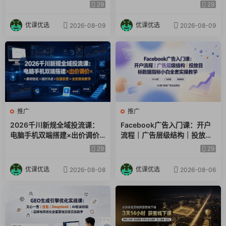
布局到AI推荐成交全链路落地
从账号搭建到成交转化一站式
29
29
教学
落地教学
优课优选
优课优选
2026-08-09
2026-08-09
推广
推广
2026千川新规全域投流课：
Facebook广告入门课：开户
电脑手机双端搭建×出价调价×
流程｜广告层级结构｜投放目
素材优化×赔付卡点×起量权重
标数据指标小白全套实操教学
29
29
×全套落地教学
优课优选
优课优选
2026-08-08
2026-08-06