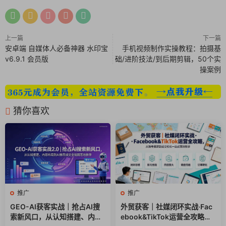
上一篇
下一篇
安卓端 自媒体人必备神器 水印宝
手机视频制作实操教程：拍摄基
v6.9.1 会员版
础/进阶技法/到后期剪辑，50个实
操案例
猜你喜欢
推广
推广
GEO-AI获客实战｜抢占AI搜
外贸获客｜社媒闭环实战·Fac
索新风口，从认知搭建、内容
ebook&TikTok运营全攻略，