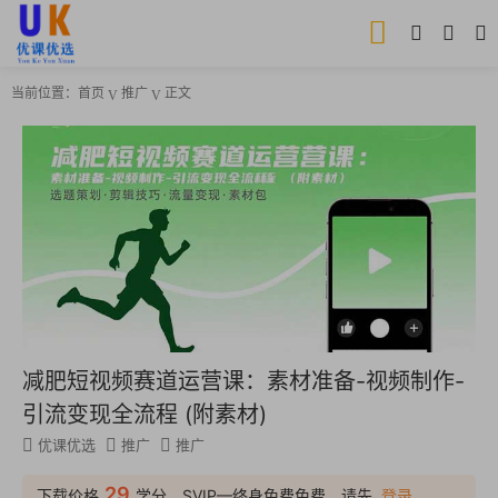
当前位置：
首页
推广
正文
减肥短视频赛道运营课：素材准备-视频制作-
引流变现全流程 (附素材)
优课优选
推广
推广
29
下载价格
学分，SVIP—终身免费免费，请先
登录